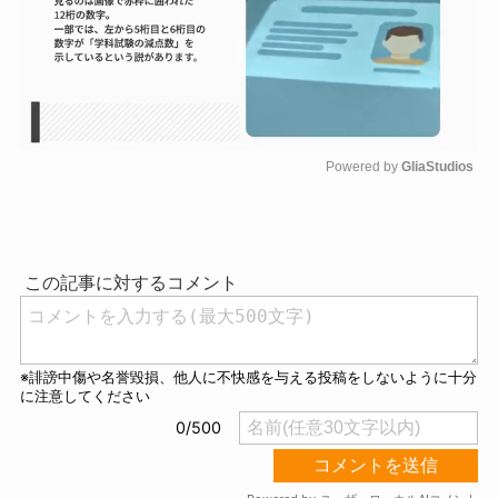
Powered by 
GliaStudios
M
u
t
e