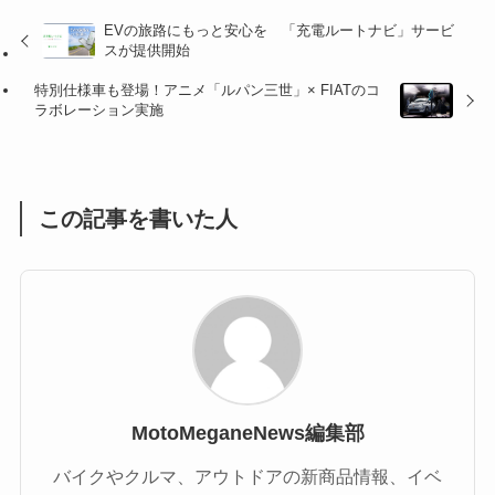
(32)
(36)
(8)
EVの旅路にもっと安心を 「充電ルートナビ」サービ
スが提供開始
(47)
(16)
特別仕様車も登場！アニメ「ルパン三世」× FIATのコ
(1)
(1)
ラボレーション実施
(1)
(55)
この記事を書いた人
MotoMeganeNews編集部
バイクやクルマ、アウトドアの新商品情報、イベ