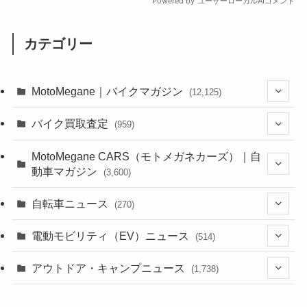
カテゴリー
MotoMegane｜バイクマガジン
(12,125)
(1,382)
バイク買取査定
(959)
(44)
(352)
MotoMegane CARS（モトメガネカーズ）｜自
動車マガジン
(3,600)
(1,241)
(1)
(256)
自転車ニュース
(270)
(637)
(306)
(604)
(185)
(54)
電動モビリティ（EV）ニュース
(514)
(118)
(6,953)
(252)
(188)
(211)
(132)
アウトドア・キャンプニュース
(38)
(1,226)
(60)
(249)
(2,473)
(1,738)
(248)
(25)
(92)
(28)
(39)
(148)
(302)
(820)
(1)
(3)