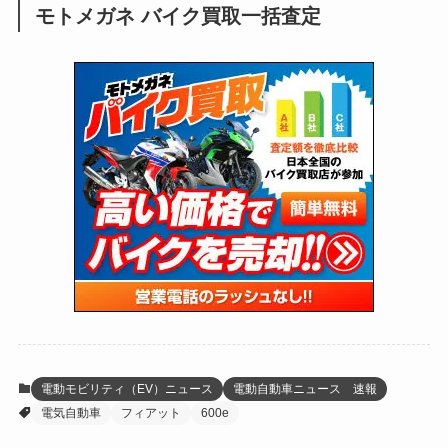
モトメガネ バイク買取一括査定
(137)
(2,741)
(171)
(24)
(64)
(31)
(1,139)
(12)
(66)
(249)
(8)
(72)
(126)
(118)
(300)
(16)
(16)
(51)
(23)
(166)
(16)
(1,605)
(170)
(27)
(62)
(167)
(25)
(131)
(415)
(34)
(141)
(23)
(147)
(24)
(4)
(171)
(38)
(85)
(5)
(16)
(254)
(33)
(13)
(47)
(274)
(131)
(21)
(98)
(12)
(6)
(34)
(204)
(19)
(15)
(61)
(13)
(171)
(17)
(63)
(47)
(35)
(12)
(59)
(109)
(5)
(60)
(38)
(5)
(41)
(16)
(6)
(22)
(65)
(18)
(30)
(3)
(12)
(21)
(61)
(6)
(20)
電動モビリティ（EV）ニュース
電動自動車ニュース 速報
電気自動車
フィアット
600e
(27)
(41)
(4)