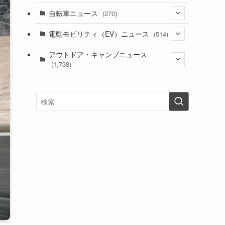
(1)
(256)
自転車ニュース
(270)
(638)
(306)
(604)
(185)
(54)
電動モビリティ（EV）ニュース
(514)
(118)
(6,956)
(252)
(188)
(211)
(132)
アウトドア・キャンプニュース
(38)
(1,226)
(60)
(249)
(2,473)
(1,738)
(249)
(25)
(92)
(28)
(39)
(148)
(302)
(821)
(1)
(3)
(137)
(2,744)
(171)
(24)
(64)
(31)
(1,141)
(12)
(66)
(249)
(8)
(73)
(126)
(118)
(300)
(16)
(16)
(51)
(23)
(166)
(16)
(1,605)
(170)
(27)
(62)
(167)
(25)
(131)
(415)
(34)
(141)
(23)
(147)
(24)
(4)
(171)
(38)
(85)
(5)
(16)
(255)
(33)
(13)
(47)
(274)
(131)
(21)
(98)
(12)
(6)
(34)
(204)
(19)
(15)
(61)
(13)
(171)
(17)
(63)
(47)
(35)
(12)
(59)
(109)
(5)
(60)
(38)
(5)
(41)
(16)