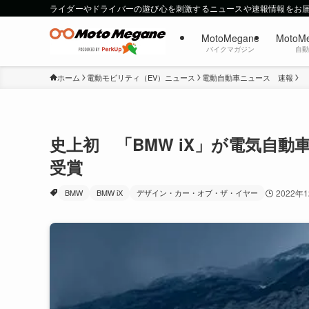
ライダーやドライバーの遊び心を刺激するニュースや速報情報をお
MotoMegane
MotoM
バイクマガジン
自
ホーム
電動モビリティ（EV）ニュース
電動自動車ニュース 速報
史上初 「BMW iX」が電気自
受賞
BMW
BMW iX
デザイン・カー・オブ・ザ・イヤー
2022年