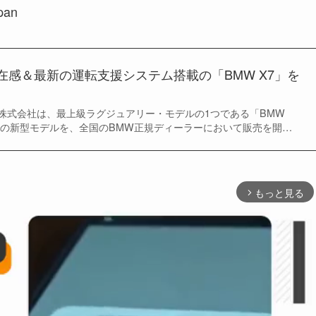
pan
在感＆最新の運転支援システム搭載の「BMW X7」を
株式会社は、最上級ラグジュアリー・モデルの1つである「BMW
」の新型モデルを、全国のBMW正規ディーラーにおいて販売を開…
もっと見る
arrow_forward_ios