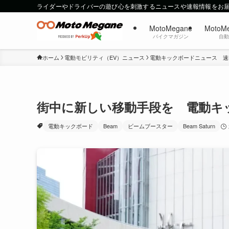
ライダーやドライバーの遊び心を刺激するニュースや速報情報をお
MotoMegane
MotoM
バイクマガジン
自
ホーム
電動モビリティ（EV）ニュース
電動キックボードニュース 速
街中に新しい移動手段を 電動キック
電動キックボード
Beam
ビームブースター
Beam Saturn