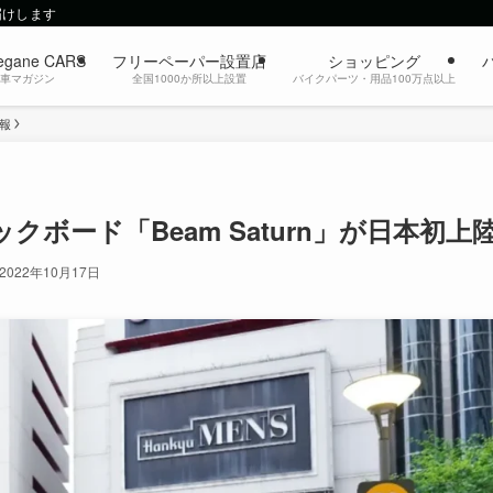
届けします
egane CARS
フリーペーパー設置店
ショッピング
動車マガジン
全国1000か所以上設置
バイクパーツ・用品100万点以上
報
ボード「Beam Saturn」が日本初上
2022年10月17日