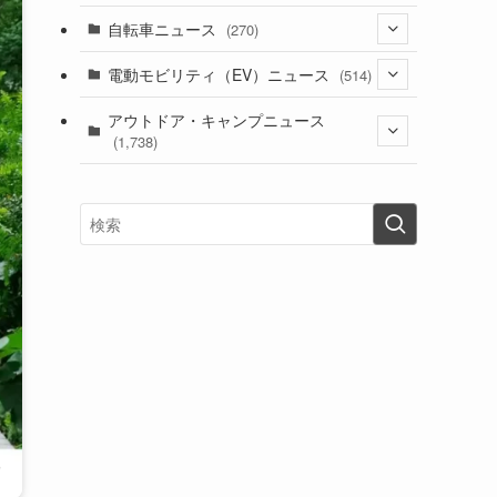
(1)
(256)
自転車ニュース
(270)
(638)
(306)
(604)
(185)
(54)
電動モビリティ（EV）ニュース
(514)
(118)
(6,956)
(252)
(188)
(211)
(132)
アウトドア・キャンプニュース
(38)
(1,226)
(60)
(249)
(2,473)
(1,738)
(249)
(25)
(92)
(28)
(39)
(148)
(302)
(821)
(1)
(3)
(137)
(2,744)
(171)
(24)
(64)
(31)
(1,141)
(12)
(66)
(249)
(8)
(73)
(126)
(118)
(300)
(16)
(16)
(51)
(23)
(166)
(16)
(1,605)
(170)
(27)
(62)
(167)
(25)
(131)
(415)
(34)
(141)
(23)
(147)
(24)
(4)
(171)
(38)
(85)
(5)
(16)
(255)
(33)
(13)
(47)
(274)
(131)
(21)
(98)
(12)
(6)
(34)
(204)
(19)
(15)
(61)
(13)
(171)
(17)
(63)
(47)
(35)
(12)
(59)
(109)
(5)
(60)
(38)
(5)
(41)
(16)