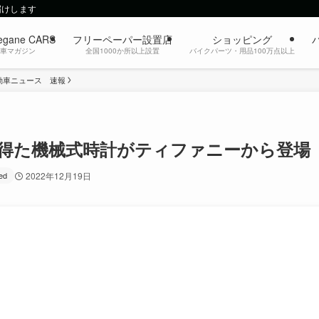
届けします
egane CARS
フリーペーパー設置店
ショッピング
動車マガジン
全国1000か所以上設置
バイクパーツ・用品100万点以上
動車ニュース 速報
を得た機械式時計がティファニーから登場
ed
2022年12月19日