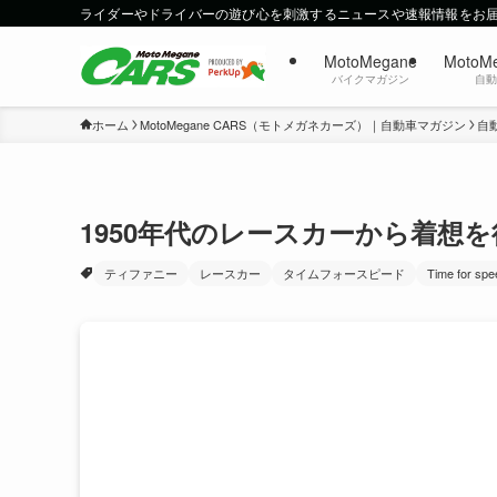
ライダーやドライバーの遊び心を刺激するニュースや速報情報をお
MotoMegane
MotoM
バイクマガジン
自
ホーム
MotoMegane CARS（モトメガネカーズ）｜自動車マガジン
自
1950年代のレースカーから着想
ティファニー
レースカー
タイムフォースピード
Time for spe