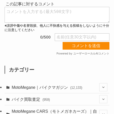
e
カテゴリー
MotoMegane｜バイクマガジン
(12,133)
(1,384)
バイク買取査定
(959)
(44)
(352)
MotoMegane CARS（モトメガネカーズ）｜自