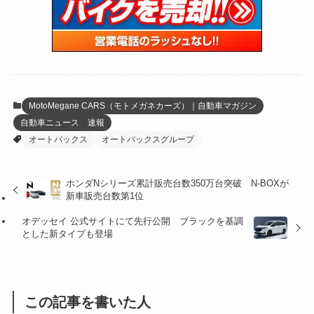
(15)
(61)
(13)
(171)
(17)
(63)
(47)
(35)
(12)
(59)
(109)
(5)
(60)
(38)
(5)
(41)
(16)
(6)
(22)
(65)
(18)
(30)
(3)
(12)
(21)
(61)
(6)
(20)
MotoMegane CARS（モトメガネカーズ）｜自動車マガジン
自動車ニュース 速報
(27)
(41)
(4)
オートバックス
オートバックスグループ
(32)
(36)
(8)
ホンダNシリーズ累計販売台数350万台突破 N-BOXが
(47)
(16)
新車販売台数第1位
(1)
(1)
オデッセイ 公式サイトにて先行公開 ブラックを基調
とした新タイプも登場
(1)
(55)
この記事を書いた人