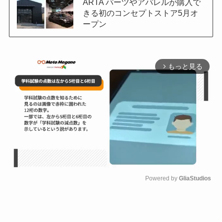
ARTA パーツやアパレルが購入で
きる初のコンセプトストア5月オ
ープン
もっと見る
arrow_forward_ios
Powered by 
GliaStudios
M
u
t