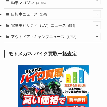
動車マガジン
(3,605)
(1,242)
(1)
(256)
自転車ニュース
(270)
(638)
(306)
(604)
(185)
(54)
電動モビリティ（EV）ニュース
(514)
(118)
(6,956)
(252)
(188)
(211)
(132)
アウトドア・キャンプニュース
(38)
(1,226)
(60)
(249)
(2,473)
(1,738)
(249)
(25)
(92)
(28)
(39)
(148)
(302)
(821)
(1)
(3)
モトメガネ バイク買取一括査定
(137)
(2,744)
(171)
(24)
(64)
(31)
(1,141)
(12)
(66)
(249)
(8)
(73)
(126)
(118)
(300)
(16)
(16)
(51)
(23)
(166)
(16)
(1,605)
(170)
(27)
(62)
(167)
(25)
(131)
(415)
(34)
(141)
(23)
(147)
(24)
(4)
(171)
(38)
(85)
(5)
(16)
(255)
(33)
(13)
(47)
(274)
(131)
(21)
(98)
(12)
(6)
(34)
(204)
(19)