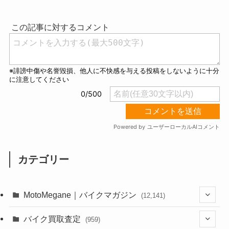
u
t
e
カテゴリー
MotoMegane｜バイクマガジン
(12,141)
(1,386)
バイク買取査定
(959)