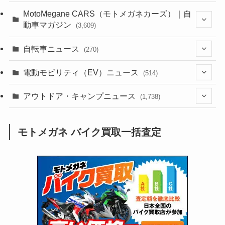
(44)
(352)
MotoMegane CARS（モトメガネカーズ）｜自
動車マガジン
(3,609)
(1,244)
(1)
(256)
自転車ニュース
(270)
(640)
(306)
(604)
(187)
(54)
電動モビリティ（EV）ニュース
(514)
(118)
(6,958)
(252)
(188)
(211)
(132)
アウトドア・キャンプニュース
(38)
(1,226)
(60)
(249)
(2,474)
(1,738)
(251)
(25)
(92)
(28)
(39)
(148)
(302)
(821)
(1)
(3)
モトメガネ バイク買取一括査定
(137)
(2,744)
(171)
(24)
(64)
(31)
(1,143)
(12)
(66)
(249)
(8)
(75)
(126)
(118)
(300)
(16)
(16)
(51)
(23)
(166)
(16)
(1,605)
(170)
(27)
(62)
(167)
(25)
(131)
(415)
(34)
(141)
(23)
(147)
(24)
(4)
(171)
(38)
(85)
(5)
(16)
(255)
(33)
(13)