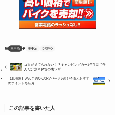
(47)
(274)
(131)
(21)
(98)
(12)
(6)
(34)
(204)
(19)
(15)
(61)
(13)
(171)
(17)
(65)
(47)
(35)
(12)
(59)
(109)
(5)
(60)
(38)
(5)
(41)
(16)
(6)
(22)
(65)
(18)
(30)
(3)
(12)
(21)
(61)
(6)
(20)
車中泊
車中泊
DRIMO
(27)
(41)
(4)
ゴミが捨てられない！？キャンピングカー2年生活で学
(32)
(36)
(8)
んだ分別＆保管の裏ワザ
(47)
(16)
【北海道】Web予約OKのRVパーク5選！特徴とおすす
めポイントも紹介
(1)
(1)
(1)
(55)
この記事を書いた人