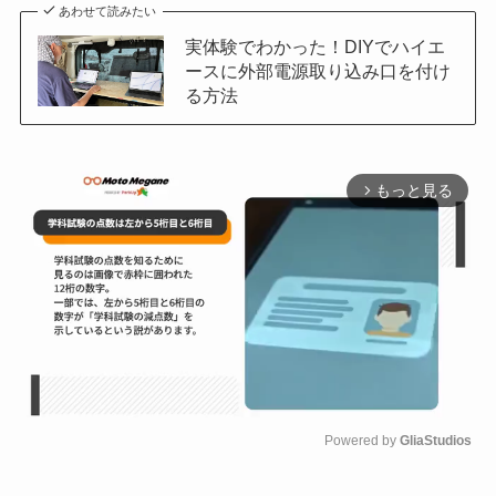
あわせて読みたい
実体験でわかった！DIYでハイエ
ースに外部電源取り込み口を付け
る方法
もっと見る
arrow_forward_ios
Powered by 
GliaStudios
M