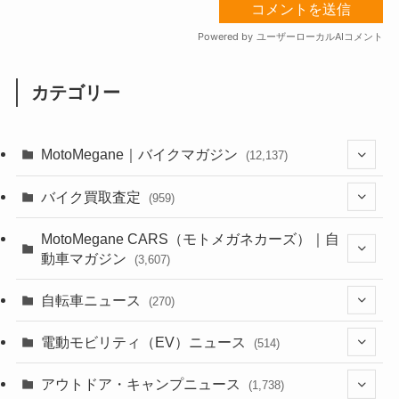
カテゴリー
MotoMegane｜バイクマガジン
(12,137)
(1,385)
バイク買取査定
(959)
(44)
(352)
MotoMegane CARS（モトメガネカーズ）｜自
動車マガジン
(3,607)
(1,243)
(1)
(256)
自転車ニュース
(270)
(639)
(306)
(604)
(186)
(54)
電動モビリティ（EV）ニュース
(514)
(118)
(6,957)
(252)
(188)
(211)
(132)
アウトドア・キャンプニュース
(38)
(1,226)
(60)
(249)
(2,473)
(1,738)