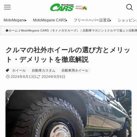
MotoMegane
MotoMegane CARS
フリーペーパー設置店
ショッピン
ホーム
MotoMegane CARS（モトメガネカーズ）｜自動車マガジン
クルマで遊ぶ
自動
クルマの社外ホイールの選び方とメリッ
ト・デメリットを徹底解説
ホイール
自動車カスタム
自動車用ホイール
2024年8月13日
2024年9月6日