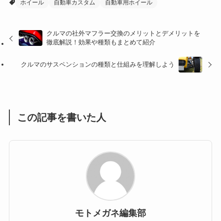
ホイール
自動車カスタム
自動車用ホイール
(27)
(41)
(4)
(32)
(36)
(8)
クルマの社外マフラー交換のメリットとデメリットを
徹底解説！効果や種類もまとめて紹介
(47)
(16)
クルマのサスペンションの種類と仕組みを理解しよう
(1)
(1)
(1)
(55)
この記事を書いた人
モトメガネ編集部