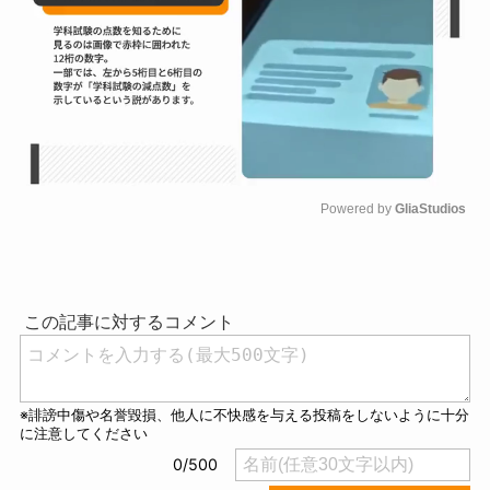
Powered by 
GliaStudios
M
u
t
e