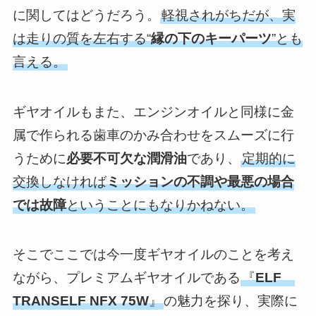
に関してはどうだろう。
軽視されがちだが、実
は走りの質を左右する“
縁の下のキーパーツ
”とも
言える。
ギヤオイルもまた、エンジンオイルと同様に金
属で作られる歯車のかみ合わせをスムーズに行
うために
必要不可欠な潤滑油
であり、
定期的に
交換しなければ
ミッションの不調や最悪の場合
では故障
ということにもなりかねない。
そこでここでは今一度ギヤオイルのことを考え
ながら、プレミアムギヤオイルである
『
ELF
TRANSELF NFX 75W
』
の魅力を探り、実際に