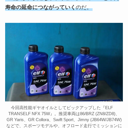
寿命の延命につながっていく
のだ。
今回高性能ギヤオイルとしてピックアップした『ELF
TRANSELF NFX 75W』。推奨車両は86/BRZ (ZN8/ZD8)、
GR Yaris、GR Collora、Swift Sport、Jimny (JB64W/JB74W)
などで、スポーツモデルや、オフロード走行でミッションに