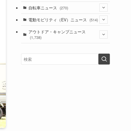
(1)
(256)
自転車ニュース
(270)
(639)
(306)
(604)
(186)
(54)
電動モビリティ（EV）ニュース
(514)
(118)
(6,957)
(252)
(188)
(211)
(132)
アウトドア・キャンプニュース
(38)
(1,226)
(60)
(249)
(2,473)
(1,738)
(250)
(25)
(92)
(28)
(39)
(148)
(302)
(821)
(1)
(3)
(137)
(2,744)
(171)
(24)
(64)
(31)
(1,142)
(12)
(66)
(249)
(8)
(74)
(126)
(118)
(300)
(16)
(16)
(51)
(23)
(166)
(16)
(1,605)
(170)
(27)
(62)
(167)
(25)
(131)
(415)
(34)
(141)
(23)
(147)
(24)
(4)
(171)
(38)
(85)
(5)
(16)
(255)
(33)
(13)
(47)
(274)
(131)
(21)
(98)
(12)
(6)
(34)
(204)
(19)
(15)
(61)
(13)
(171)
(17)
(64)
(47)
(35)
(12)
(59)
(109)
(5)
(60)
(38)
(5)
(41)
(16)