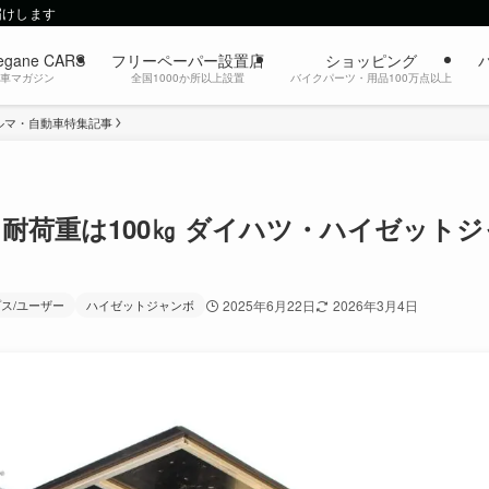
届けします
egane CARS
フリーペーパー設置店
ショッピング
動車マガジン
全国1000か所以上設置
バイクパーツ・用品100万点以上
ルマ・自動車特集記事
耐荷重は100㎏ ダイハツ・ハイゼットジ
ス/ユーザー
ハイゼットジャンボ
2025年6月22日
2026年3月4日