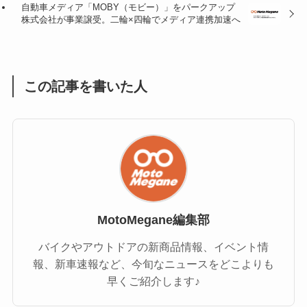
自動車メディア「MOBY（モビー）」をパークアップ
(1)
(1)
株式会社が事業譲受。二輪×四輪でメディア連携加速へ
(1)
(55)
この記事を書いた人
MotoMegane編集部
バイクやアウトドアの新商品情報、イベント情
報、新車速報など、今旬なニュースをどこよりも
早くご紹介します♪