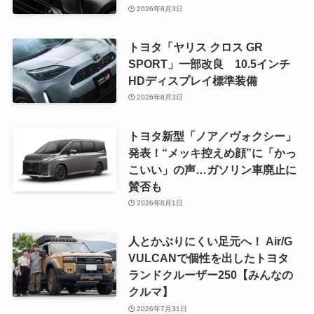
2026年8月3日
トヨタ「ヤリス クロス GR
SPORT」一部改良 10.5インチ
HDディスプレイ標準装備
2026年8月3日
トヨタ新型「ノア／ヴォクシー」
発表！“メッキ控えめ顔”に「かっ
こいい」の声…ガソリン車廃止に
賛否も
2026年8月1日
人とかぶりにくい足元へ！ Air/G
VULCANで個性を出したトヨタ
ランドクルーザー250【みんなの
クルマ】
2026年7月31日