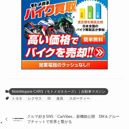
(300)
(16)
(16)
(51)
(23)
(166)
(16)
(1,605)
(170)
(27)
(62)
(167)
(25)
(131)
(415)
(34)
(141)
(23)
(147)
(24)
(4)
(171)
(38)
(85)
(5)
(16)
(255)
(33)
(13)
(47)
(274)
(131)
(21)
(98)
(12)
(6)
(34)
(204)
(19)
(15)
(61)
(13)
(171)
(17)
(63)
(47)
(35)
(12)
(59)
(109)
(5)
(60)
(38)
(5)
(41)
(16)
(6)
(22)
(65)
(18)
(30)
(3)
(12)
(21)
(61)
(6)
(20)
MotoMegane CARS（モトメガネカーズ）｜自動車マガジン
トヨタ
レクサス
IS
改良
スポーティー
(27)
(41)
(4)
(32)
(36)
(8)
クルマ好きSNS「CarVibes」新機能公開 DM＆グルー
プチャットで世界と繋がる
(47)
(16)