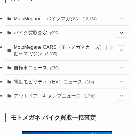
MotoMegane｜バイクマガジン
(12,134)
(1,384)
バイク買取査定
(959)
(44)
(352)
MotoMegane CARS（モトメガネカーズ）｜自
動車マガジン
(3,605)
(1,242)
(1)
(256)
自転車ニュース
(270)
(638)
(306)
(604)
(185)
(54)
電動モビリティ（EV）ニュース
(514)
(118)
(6,957)
(252)
(188)
(211)
(132)
アウトドア・キャンプニュース
(38)
(1,226)
(60)
(249)
(2,473)
(1,738)
(249)
(25)
(92)
(28)
(39)
(148)
(302)
(821)
(1)
(3)
モトメガネ バイク買取一括査定
(137)
(2,744)
(171)
(24)
(64)
(31)
(1,141)
(12)
(66)
(249)
(8)
(73)
(126)
(118)