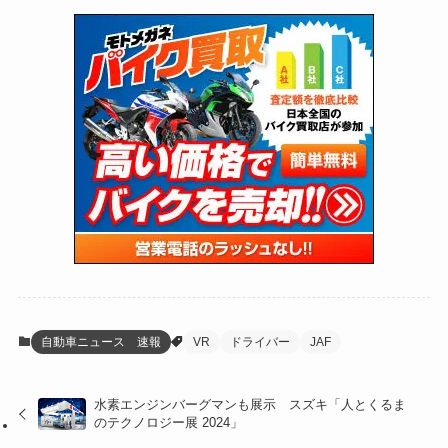
(72)
(126)
(118)
(300)
(16)
(16)
(51)
(23)
(166)
(16)
(1,605)
(170)
(27)
(62)
(167)
(25)
(131)
(415)
(34)
(141)
(23)
(147)
(24)
(4)
(171)
(38)
(85)
(5)
(16)
(254)
(33)
(13)
(47)
(274)
(131)
(21)
(98)
(12)
(6)
(34)
(204)
(19)
(15)
(61)
(13)
(171)
(17)
(63)
(47)
(35)
(12)
(59)
(109)
(5)
(60)
(38)
(5)
(41)
(16)
(6)
(22)
(65)
(18)
(30)
(3)
(12)
(21)
(61)
(6)
(20)
自動車ニュース 速報
VR
ドライバー
JAF
(27)
(41)
(4)
水素エンジンバーグマンも展示 スズキ「人とくるま
(32)
(36)
(8)
のテクノロジー展 2024」