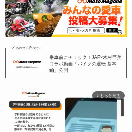
あわせて読みたい
乗車前にチェック！JAF×木村亜美
コラボ動画「バイクの運転 基本
編」公開
もっと見る
arrow_forward_ios