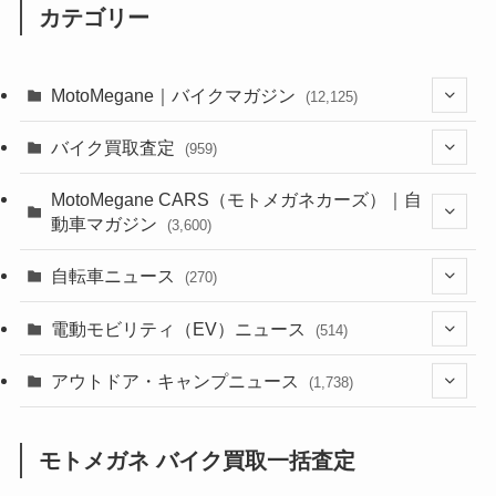
カテゴリー
MotoMegane｜バイクマガジン
(12,125)
(1,382)
バイク買取査定
(959)
(44)
(352)
MotoMegane CARS（モトメガネカーズ）｜自
動車マガジン
(3,600)
(1,241)
(1)
(256)
自転車ニュース
(270)
(637)
(306)
(604)
(185)
(54)
電動モビリティ（EV）ニュース
(514)
(118)
(6,953)
(252)
(188)
(211)
(132)
アウトドア・キャンプニュース
(38)
(1,226)
(60)
(249)
(2,473)
(1,738)
(248)
(25)
(92)
(28)
(39)
(148)
(302)
(820)
(1)
(3)
モトメガネ バイク買取一括査定
(137)
(2,741)
(171)
(24)
(64)
(31)
(1,139)
(12)
(66)
(249)
(8)