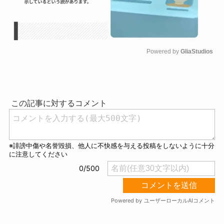
Powered by 
GliaStudios
M
u
t
e