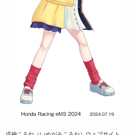
戌神ころね（いぬがみころね）ウェブサイト