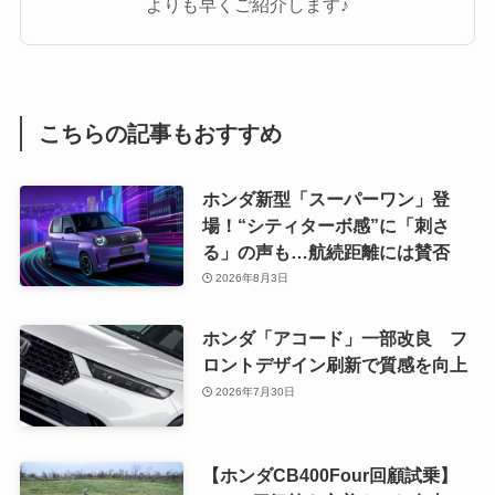
よりも早くご紹介します♪
こちらの記事もおすすめ
ホンダ新型「スーパーワン」登
場！“シティターボ感”に「刺さ
る」の声も…航続距離には賛否
2026年8月3日
ホンダ「アコード」一部改良 フ
ロントデザイン刷新で質感を向上
2026年7月30日
【ホンダCB400Four回顧試乗】