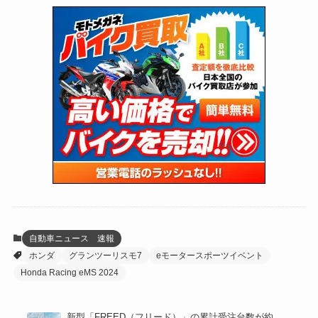
(73)
(126)
(118)
(300)
(16)
(16)
(51)
(23)
(166)
(16)
(1,605)
(170)
(27)
(62)
(167)
(25)
(131)
(415)
(34)
(141)
(23)
(147)
(24)
(4)
(171)
(38)
(85)
(5)
(16)
(255)
(33)
(13)
(47)
(274)
(131)
(21)
(98)
(12)
(6)
(34)
(204)
(19)
(15)
(61)
(13)
(171)
(17)
(63)
(47)
(35)
(12)
(59)
(109)
(5)
(60)
(38)
(5)
(41)
(16)
(6)
(22)
(65)
(18)
(30)
(3)
(12)
(21)
(61)
(6)
(20)
自動車ニュース 速報
ホンダ
グランツーリスモ7
eモータースポーツイベント
(27)
(41)
(4)
Honda Racing eMS 2024
(32)
(36)
(8)
新型「FREED（フリード）」の累計受注台数が約
(47)