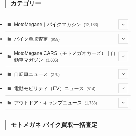
カテゴリー
MotoMegane｜バイクマガジン
(12,133)
(1,384)
バイク買取査定
(959)
(44)
(352)
MotoMegane CARS（モトメガネカーズ）｜自
動車マガジン
(3,605)
(1,242)
(1)
(256)
自転車ニュース
(270)
(638)
(306)
(604)
(185)
(54)
電動モビリティ（EV）ニュース
(514)
(118)
(6,956)
(252)
(188)
(211)
(132)
アウトドア・キャンプニュース
(38)
(1,226)
(60)
(249)
(2,473)
(1,738)
(249)
(25)
(92)
(28)
(39)
(148)
(302)
(821)
(1)
(3)
モトメガネ バイク買取一括査定
(137)
(2,744)
(171)
(24)
(64)
(31)
(1,141)
(12)
(66)
(249)
(8)