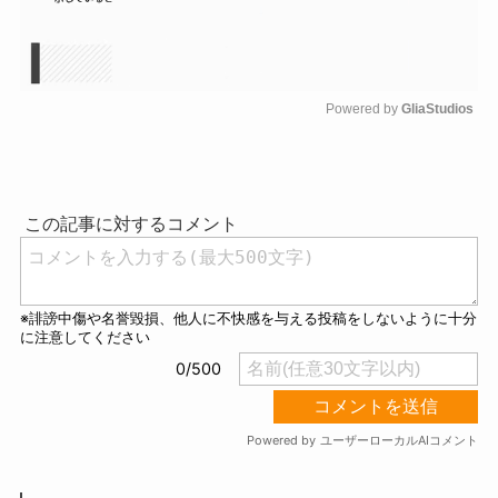
Powered by 
GliaStudios
M
u
t
e