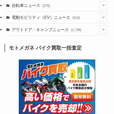
(256)
自転車ニュース
(270)
(638)
(306)
(604)
(185)
(54)
電動モビリティ（EV）ニュース
(514)
(118)
(6,956)
(252)
(188)
(211)
(132)
アウトドア・キャンプニュース
(38)
(1,226)
(60)
(249)
(2,473)
(1,738)
(249)
(25)
(92)
(28)
(39)
(148)
(302)
(821)
(1)
(3)
モトメガネ バイク買取一括査定
(137)
(2,744)
(171)
(24)
(64)
(31)
(1,141)
(12)
(66)
(249)
(8)
(73)
(126)
(118)
(300)
(16)
(16)
(51)
(23)
(166)
(16)
(1,605)
(170)
(27)
(62)
(167)
(25)
(131)
(415)
(34)
(141)
(23)
(147)
(24)
(4)
(171)
(38)
(85)
(5)
(16)
(255)
(33)
(13)
(47)
(274)
(131)
(21)
(98)
(12)
(6)
(34)
(204)
(19)
(15)
(61)
(13)
(171)
(17)
(63)
(47)
(35)
(12)