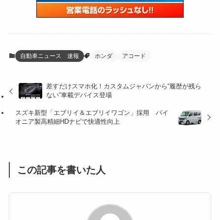
(59)
(109)
(5)
(60)
(38)
(5)
(41)
(16)
(6)
(22)
(65)
(18)
(30)
(3)
(12)
(21)
(61)
(6)
(20)
自動車ニュース 速報
ホンダ
アコード
(27)
(41)
(4)
差すだけスマホ化！カスタムジャパンから“履歴が残ら
(32)
(36)
(8)
ない”車載デバイス登場
(47)
(16)
スズキ新型「エブリイ＆エブリイワゴン」採用 パイ
オニア製高精細HDナビで快適性向上
(1)
(1)
(1)
(55)
この記事を書いた人