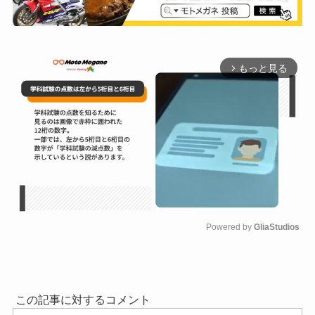
もっと見る
arrow_forward_ios
Powered by 
GliaStudios
M
u
t
e