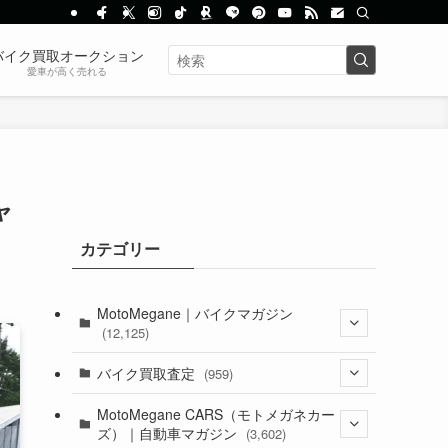
バイク買取オークション
愛車が高く売れる
ャ
カテゴリー
MotoMegane｜バイクマガジン
(12,125)
(1,382)
バイク買取査定
(959)
(44)
(352)
MotoMegane CARS（モトメガネカー
ズ）｜自動車マガジン
(3,602)
(1,241)