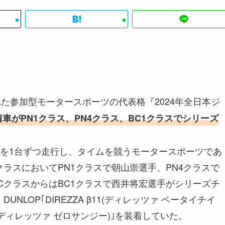
れた参加型モータースポーツの代表格『2024年全日本ジ
着車がPN1クラス、PN4クラス、BC1クラスでシリーズ
を1台ずつ走行し、タイムを競うモータースポーツであ
ラスにおいてPN1クラスで朝山崇選手、PN4クラスで
CクラスからはBC1クラスで西井将宏選手がシリーズチ
LOP｢DIREZZA β11(ディレッツァ ベータイチイ
03G(ディレッツァ ゼロサンジー)｣を装着していた。