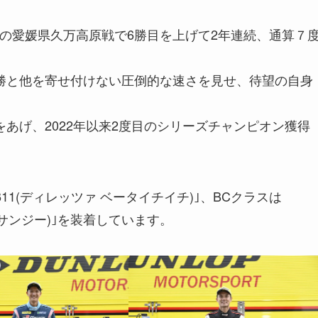
元の愛媛県久万高原戦で6勝目を上げて2年連続、通算７
連勝と他を寄せ付けない圧倒的な速さを見せ、待望の自身
をあげ、2022年以来2度目のシリーズチャンピオン獲得
 β11(ディレッツァ ベータイチイチ)｣、BCクラスは
 ゼロサンジー)｣を装着しています。