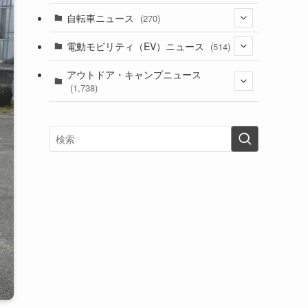
(1)
(256)
自転車ニュース
(270)
(637)
(306)
(604)
(185)
(54)
電動モビリティ（EV）ニュース
(514)
(118)
(6,953)
(252)
(188)
(211)
(132)
アウトドア・キャンプニュース
(38)
(1,226)
(60)
(249)
(2,473)
(1,738)
(248)
(25)
(92)
(28)
(39)
(148)
(302)
(820)
(1)
(3)
(137)
(2,743)
(171)
(24)
(64)
(31)
(1,139)
(12)
(66)
(249)
(8)
(72)
(126)
(118)
(300)
(16)
(16)
(51)
(23)
(166)
(16)
(1,605)
(170)
(27)
(62)
(167)
(25)
(131)
(415)
(34)
(141)
(23)
(147)
(24)
(4)
(171)
(38)
(85)
(5)
(16)
(254)
(33)
(13)
(47)
(274)
(131)
(21)
(98)
(12)
(6)
(34)
(204)
(19)
(15)
(61)
(13)
(171)
(17)
(63)
(47)
(35)
(12)
(59)
(109)
(5)
(60)
(38)
(5)
(41)
(16)