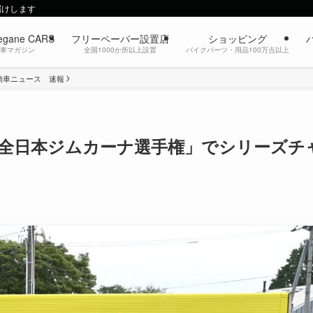
届けします
egane CARS
フリーペーパー設置店
ショッピング
動車マガジン
全国1000か所以上設置
バイクパーツ・用品100万点以上
動車ニュース 速報
4年全日本ジムカーナ選手権」でシリーズチ