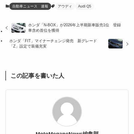
(12)
(21)
(61)
(6)
(20)
自動車ニュース 速報
アウディ
Audi Q5
(27)
(41)
(4)
ホンダ「N-BOX」が2026年上半期新車販売1位 登録
(32)
(36)
(8)
車含め首位を獲得
(47)
(16)
ホンダ「FIT」マイナーチェンジ発売 新グレード
「Z」設定で装備充実
(1)
(1)
(1)
(55)
この記事を書いた人
MotoMeganeNews編集部