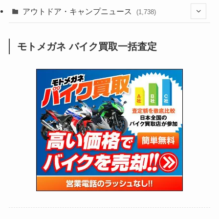
(188)
(211)
(132)
アウトドア・キャンプニュース
(38)
(1,226)
(60)
(249)
(2,473)
(1,738)
(249)
(25)
(92)
(28)
(39)
(148)
(302)
(821)
(1)
(3)
モトメガネ バイク買取一括査定
(137)
(2,744)
(171)
(24)
(64)
(31)
(1,141)
(12)
(66)
(249)
(8)
(73)
(126)
(118)
(300)
(16)
(16)
(51)
(23)
(166)
(16)
(1,605)
(170)
(27)
(62)
(167)
(25)
(131)
(415)
(34)
(141)
(23)
(147)
(24)
(4)
(171)
(38)
(85)
(5)
(16)
(255)
(33)
(13)
(47)
(274)
(131)
(21)
(98)
(12)
(6)
(34)
(204)
(19)
(15)
(61)
(13)
(171)
(17)
(63)
(47)
(35)
(12)
(59)
(109)
(5)
(60)
(38)
(5)
(41)
(16)
(6)
(22)
(65)
(18)
(30)
(3)