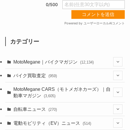
カテゴリー
MotoMegane｜バイクマガジン
(12,134)
(1,384)
バイク買取査定
(959)
(44)
(352)
MotoMegane CARS（モトメガネカーズ）｜自
動車マガジン
(3,605)
(1,242)
(1)
(256)
自転車ニュース
(270)
(638)
(306)
(604)
(185)
(54)
電動モビリティ（EV）ニュース
(514)
(118)
(6,957)
(252)