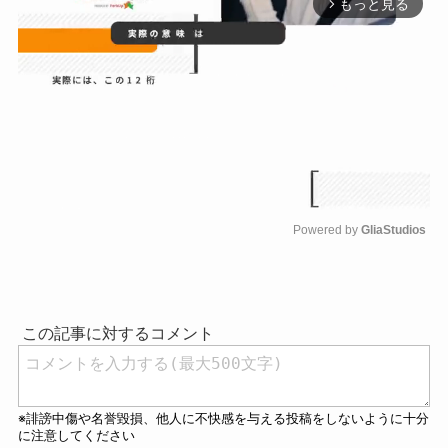
もっと見る
arrow_forward_ios
Powered by 
GliaStudios
M
u
t
e