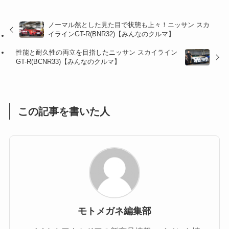
(32)
(36)
(8)
ノーマル然とした見た目で状態も上々！ニッサン スカ
(47)
(16)
イラインGT-R(BNR32)【みんなのクルマ】
(1)
(1)
性能と耐久性の両立を目指したニッサン スカイライン
GT-R(BCNR33)【みんなのクルマ】
(1)
(55)
この記事を書いた人
モトメガネ編集部