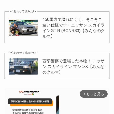
あわせて読みたい
450馬力で壊れにくく、そこそこ
速い仕様です！ニッサン スカイラ
インGT-R (BCNR33)【みんなのク
ルマ】
あわせて読みたい
西部警察で登場した本物！ ニッサ
ン スカイライン マシンX【みんな
のクルマ】
もっと見る
arrow_forward_ios