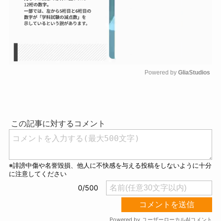
Powered by 
GliaStudios
M
u
t
e