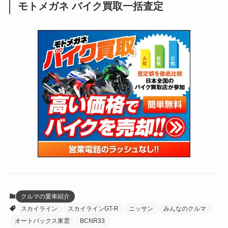
モトメガネ バイク買取一括査定
(137)
(2,734)
(171)
(24)
(64)
(31)
(1,138)
(12)
(66)
(249)
(8)
(72)
(126)
(118)
(300)
(16)
(16)
(51)
(23)
(166)
(16)
(1,605)
(170)
(27)
(62)
(167)
(25)
(131)
(415)
(34)
(141)
(23)
(147)
(24)
(4)
(171)
(38)
(85)
(5)
(16)
(254)
(33)
(13)
(46)
(274)
(131)
(21)
(98)
(12)
(6)
(34)
(204)
(19)
(15)
(61)
(13)
(171)
(17)
(63)
(47)
(35)
(12)
(59)
(109)
(5)
(60)
(38)
(5)
(41)
(16)
(6)
(22)
(65)
(18)
(30)
(3)
(12)
(21)
(61)
(6)
(20)
クルマの愛車紹介
スカイライン
スカイラインGT-R
ニッサン
みんなのクルマ
(27)
(41)
(4)
オートバックス東雲
BCNR33