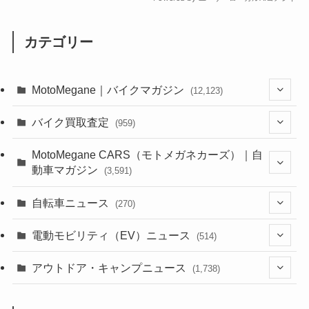
カテゴリー
MotoMegane｜バイクマガジン
(12,123)
(1,381)
バイク買取査定
(959)
(44)
(352)
MotoMegane CARS（モトメガネカーズ）｜自
動車マガジン
(3,591)
(1,240)
(1)
(256)
自転車ニュース
(270)
(637)
(306)
(604)
(184)
(54)
電動モビリティ（EV）ニュース
(514)
(118)
(6,953)
(251)
(188)
(211)
(132)
アウトドア・キャンプニュース
(38)
(1,226)
(60)
(249)
(2,473)
(1,738)
(248)
(25)
(92)
(28)
(39)
(148)
(302)
(820)
(1)
(3)