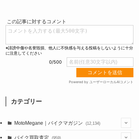
M
u
t
e
カテゴリー
MotoMegane｜バイクマガジン
(12,134)
(1,384)
バイク買取査定
(959)