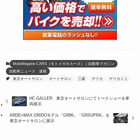
(47)
(274)
(131)
(21)
(98)
(12)
(6)
(34)
(204)
(19)
(15)
(61)
(13)
(171)
(17)
(63)
(47)
(35)
(12)
(59)
(109)
(5)
(60)
(38)
(5)
(41)
(16)
(6)
(22)
(65)
(18)
(30)
(3)
(12)
(21)
(61)
(6)
(20)
MotoMegane CARS（モトメガネカーズ）｜自動車マガジン
自動車ニュース 速報
(27)
(41)
(4)
東京オートサロン
オートサロン
三菱
デリカ
デリカミニ
(32)
(36)
(8)
HC GALLER 東京オートサロンにてトークショー＆車
(47)
(16)
両展示
(1)
(1)
ARDE×MAX ORIDOモデル「GR86」「GRSUPRA」を
東京オートサロンに展示
(1)
(55)