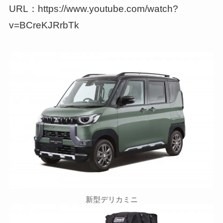
URL：https://www.youtube.com/watch?
v=BCreKJRrbTk
新型デリカミニ