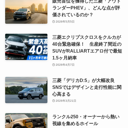
販売首位を獲得した三菱「アウト
ランダーPHEV」、どんな点が評
価されているのか？
2026年5月5日
三菱エクリプスクロスをクルカが
40台緊急確保！ 生産終了間近の
SUVがRALLIARTエアロ付で最短
1.5ヶ月納車
2026年4月7日
三菱「デリカD:5」が大幅改良
SNSではデザインと走行性能に関
心高まる
2026年3月21日
ランクル250・オーナーから熱い
視線を集めるホイール