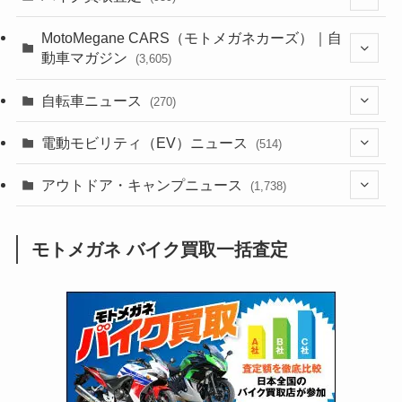
(44)
(352)
MotoMegane CARS（モトメガネカーズ）｜自
動車マガジン
(3,605)
(1,242)
(1)
(256)
自転車ニュース
(270)
(638)
(306)
(604)
(185)
(54)
電動モビリティ（EV）ニュース
(514)
(118)
(6,957)
(252)
(188)
(211)
(132)
アウトドア・キャンプニュース
(38)
(1,226)
(60)
(249)
(2,473)
(1,738)
(249)
(25)
(92)
(28)
(39)
(148)
(302)
(821)
(1)
(3)
モトメガネ バイク買取一括査定
(137)
(2,744)
(171)
(24)
(64)
(31)
(1,141)
(12)
(66)
(249)
(8)
(73)
(126)
(118)
(300)
(16)
(16)
(51)
(23)
(166)
(16)
(1,605)
(170)
(27)
(62)
(167)
(25)
(131)
(415)
(34)
(141)
(23)
(147)
(24)
(4)
(171)
(38)
(85)
(5)
(16)
(255)
(33)
(13)