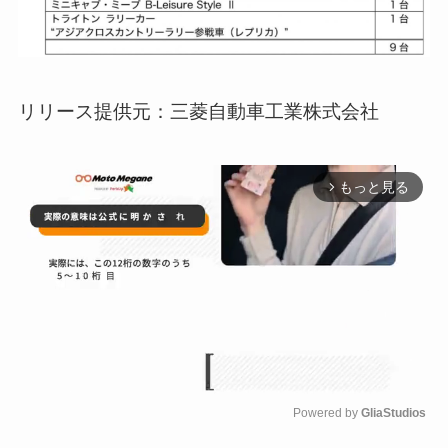
リリース提供元：三菱自動車工業株式会社
もっと見る
arrow_forward_ios
Powered by 
GliaStudios