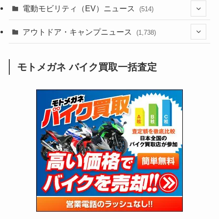
(185)
(54)
電動モビリティ（EV）ニュース
(514)
(118)
(6,953)
(252)
(188)
(211)
(132)
アウトドア・キャンプニュース
(38)
(1,226)
(60)
(249)
(2,473)
(1,738)
(248)
(25)
(92)
(28)
(39)
(148)
(302)
(820)
(1)
(3)
モトメガネ バイク買取一括査定
(137)
(2,741)
(171)
(24)
(64)
(31)
(1,139)
(12)
(66)
(249)
(8)
(72)
(126)
(118)
(300)
(16)
(16)
(51)
(23)
(166)
(16)
(1,605)
(170)
(27)
(62)
(167)
(25)
(131)
(415)
(34)
(141)
(23)
(147)
(24)
(4)
(171)
(38)
(85)
(5)
(16)
(254)
(33)
(13)
(47)
(274)
(131)
(21)
(98)
(12)
(6)
(34)
(204)
(19)
(15)
(61)
(13)
(171)
(17)
(63)
(47)
(35)
(12)
(59)
(109)
(5)
(60)
(38)
(5)
(41)
(16)