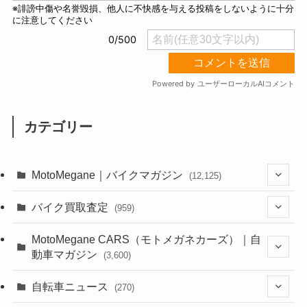
カテゴリー
MotoMegane｜バイクマガジン
(12,125)
(1,382)
バイク買取査定
(959)
(44)
(352)
MotoMegane CARS（モトメガネカーズ）｜自
動車マガジン
(3,600)
(1,241)
(1)
(256)
自転車ニュース
(270)
(637)
(306)
(604)