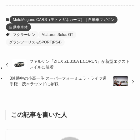
(6)
(22)
(65)
(18)
(30)
(3)
(12)
(21)
(61)
(6)
(20)
MotoMegane CARS（モトメガネカーズ）｜自動車マガジン
自動車車体
(27)
(41)
(4)
マクラーレン
McLaren Solus GT
(32)
(36)
(8)
グランツーリスモSPORT(PS4)
(47)
(16)
ファルケン「ZIEX ZE310A ECORUN」が新型エクスト
レイルに装着
(1)
(1)
3連勝中の小高一斗 スーパーフォーミュラ・ライツ選
(1)
(55)
手権・茂木ラウンドに参戦
この記事を書いた人