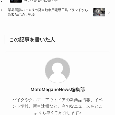
ランド新製品販売開始
(1)
(1)
業界屈指のアメリカ発自動車用電動工具ブランドから
(1)
(55)
新製品が続々登場
この記事を書いた人
MotoMeganeNews編集部
バイクやクルマ、アウトドアの新商品情報、イベ
ント情報、新車速報など、今旬なニュースをどこ
よりも早くご紹介します♪