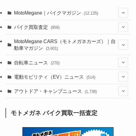
MotoMegane｜バイクマガジン
(12,125)
(1,382)
バイク買取査定
(959)
(44)
(352)
MotoMegane CARS（モトメガネカーズ）｜自
動車マガジン
(3,601)
(1,241)
(1)
(256)
自転車ニュース
(270)
(637)
(306)
(604)
(185)
(54)
電動モビリティ（EV）ニュース
(514)
(118)
(6,953)
(252)
(188)
(211)
(132)
アウトドア・キャンプニュース
(38)
(1,226)
(60)
(249)
(2,473)
(1,738)
(248)
(25)
(92)
(28)
(39)
(148)
(302)
(820)
(1)
(3)
モトメガネ バイク買取一括査定
(137)
(2,742)
(171)
(24)
(64)
(31)
(1,139)
(12)
(66)
(249)
(8)
(72)
(126)
(118)
(300)
(16)
(16)
(51)
(23)
(166)
(16)
(1,605)