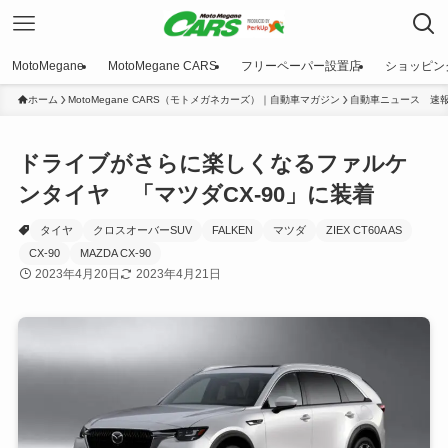
MotoMegane
MotoMegane CARS
フリーペーパー設置店
ショッピン
ホーム
MotoMegane CARS（モトメガネカーズ）｜自動車マガジン
自動車ニュース 速
ドライブがさらに楽しくなるファルケ
ンタイヤ 「マツダCX-90」に装着
タイヤ
クロスオーバーSUV
FALKEN
マツダ
ZIEX CT60A AS
CX-90
MAZDA CX-90
2023年4月20日
2023年4月21日