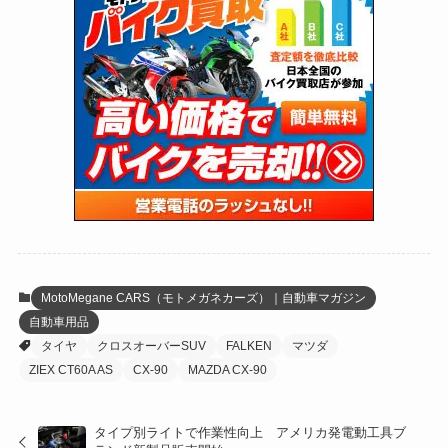
(170)
(27)
(62)
(167)
(25)
(131)
(415)
(34)
(141)
(23)
(147)
(24)
(4)
(171)
(38)
(85)
(5)
(16)
(254)
(33)
(13)
(47)
(274)
(131)
(21)
(98)
(12)
(6)
(34)
(204)
(19)
(15)
(61)
(13)
(171)
(17)
(63)
(47)
(35)
(12)
(59)
(109)
(5)
(60)
(38)
(5)
(41)
(16)
(6)
(22)
(65)
(18)
(30)
(3)
(12)
(21)
(61)
(6)
(20)
MotoMegane CARS（モトメガネカーズ）｜自動車マガジン
自動車用品
(27)
(41)
(4)
タイヤ
クロスオーバーSUV
FALKEN
マツダ
(32)
(36)
(8)
ZIEX CT60A AS
CX-90
MAZDA CX-90
(47)
(16)
タイプ別ライトで作業性向上 アメリカ発電動工具ブ