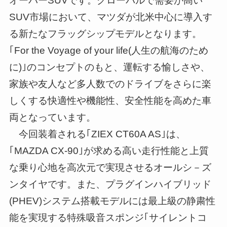
オーバーSUVです。グローバルで需要が高い
SUV市場において、マツダが北米中心に導入す
る新たなフラッグシップモデルとなります。
｢For the Voyage of your life(人生の航海のため
に)｣のコンセプトのもと、運転する愉しさや、
家族や友人など多人数でのドライブをさらに楽
しくする快適性や機能性、安全性能を高めた車
両となっています。
今回装着される｢ZIEX CT60A AS｣は、
｢MAZDA CX-90｣が求める高い走行性能と上質
な乗り心地を高次元で実現させるオールシ－ズ
ンタイヤです。また、プラグインハイブリッド
(PHEV)システム搭載モデルには最上級の静粛性
能を実現する特殊吸音スポンジ｢サイレントコ