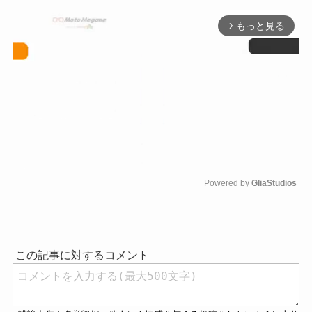
もっと見る
arrow_forward_ios
Powered by 
GliaStudios
M
u
t
e