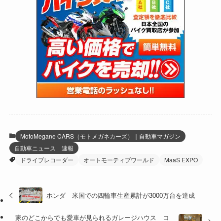
(62)
(167)
(25)
(131)
(415)
(34)
(141)
(23)
(147)
(24)
(4)
(171)
(38)
(85)
(5)
(16)
(255)
(33)
(13)
(47)
(274)
(131)
(21)
(98)
(12)
(6)
(34)
(204)
(19)
(15)
(61)
(13)
(171)
(17)
(63)
(47)
(35)
(12)
(59)
(109)
(5)
(60)
(38)
(5)
(41)
(16)
(6)
(22)
(65)
(18)
(30)
(3)
(12)
(21)
(61)
(6)
(20)
MotoMegane CARS（モトメガネカーズ）｜自動車マガジン
自動車ニュース 速報
(27)
(41)
(4)
ドライブレコーダー
オートモーティブワールド
MaaS EXPO
(32)
(36)
(8)
(47)
(16)
ホンダ 米国での四輪車生産累計が3000万台を達成
(1)
(1)
家のどこからでも愛車が見られるガレージハウス コ