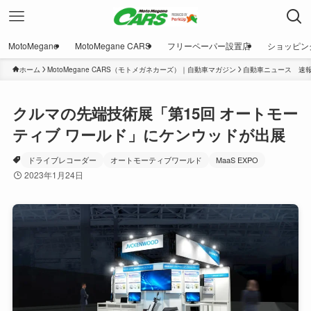
MotoMegane
MotoMegane CARS
フリーペーパー設置店
ショッピン
ホーム
MotoMegane CARS（モトメガネカーズ）｜自動車マガジン
自動車ニュース 速
クルマの先端技術展「第15回 オートモー
ティブ ワールド」にケンウッドが出展
ドライブレコーダー
オートモーティブワールド
MaaS EXPO
2023年1月24日