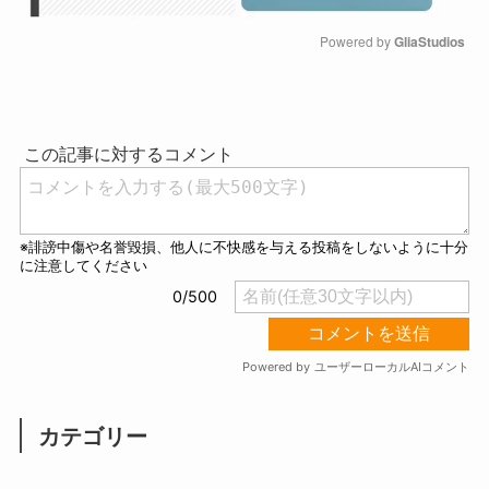
Powered by 
GliaStudios
M
u
t
e
カテゴリー