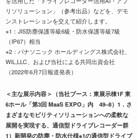
を活用した「ドライブレコーダー活用AI・アプ
リソリューション」（参考出品）などを、デモ
ンストレーションを交えて紹介します。
※1：JIS防塵保護等級6級・防水保護等級7級
（IP67）相当
※2：パナソニック ホールディングス株式会社、
WiL,LLC、および当社による共同出資会社
（2022年6月7日報道発表）
＜主な展示内容＞（当社ブース：
東展示棟
1
F
東
6ホール
「第
3
回
MaaS
EXPO」内
4
9
–
8
）
1
．
さ
まざま
なモビリティソリューションへの柔軟な
展開を実現
する
、通信型ドライブレコーダー
群
1）
新開発の防塵・防水仕様
※1
の通信型ドライブ