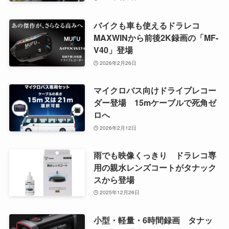
バイクも車も使えるドラレコ
MAXWINから前後2K録画の「MF-
V40」登場
2026年2月26日
マイクロバス向けドライブレコー
ダー登場 15mケーブルで死角ゼ
ロへ
2026年2月12日
雨でも映像くっきり ドラレコ専
用の親水レンズコートがタナック
スから登場
2025年12月26日
小型・軽量・6時間録画 タナッ