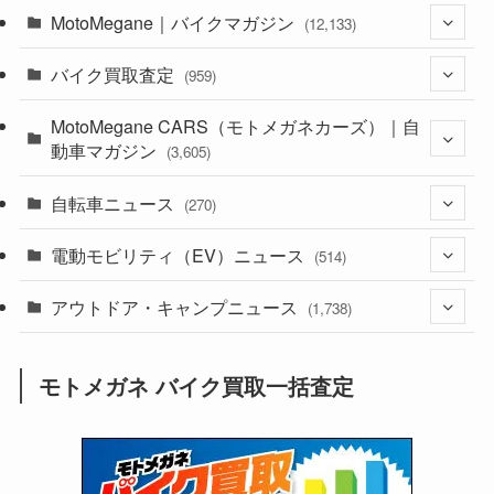
MotoMegane｜バイクマガジン
(12,133)
バイク買取査定
(1,384)
(959)
(44)
MotoMegane CARS（モトメガネカーズ）｜自
(352)
動車マガジン
(3,605)
(1,242)
(1)
自転車ニュース
(256)
(270)
(638)
(306)
(604)
(185)
電動モビリティ（EV）ニュース
(54)
(514)
(118)
(6,956)
(252)
(188)
(211)
アウトドア・キャンプニュース
(132)
(38)
(1,226)
(60)
(249)
(2,473)
(1,738)
(249)
(25)
(92)
(28)
(39)
(148)
(302)
(821)
(1)
(3)
モトメガネ バイク買取一括査定
(137)
(2,744)
(171)
(24)
(64)
(31)
(1,141)
(12)
(66)
(249)
(8)
(73)
(126)
(118)
(300)
(16)
(16)
(51)
(23)
(166)
(16)
(1,605)
(170)
(27)