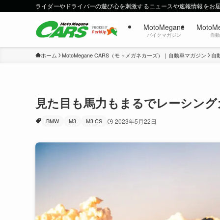
ライダーやドライバーの遊び心を刺激するニュースや速報情報をお
MotoMegane
MotoM
バイクマガジン
自
ホーム
MotoMegane CARS（モトメガネカーズ）｜自動車マガジン
自
見た目も馬力もまるでレーシングカー
BMW
M3
M3 CS
2023年5月22日