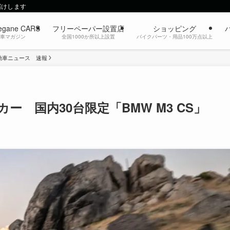
届けします
egane CARS
フリーペーパー設置店
ショッピング
動車マガジン
全国1000か所以上設置
バイクパーツ・用品100万点以上
動車ニュース 速報
 国内30台限定「BMW M3 CS」