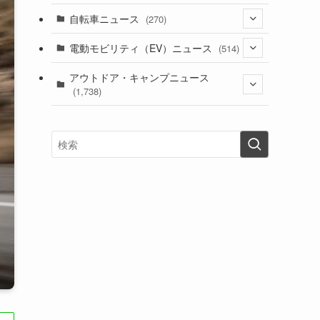
(1)
(256)
自転車ニュース
(270)
(637)
(306)
(604)
(185)
(54)
電動モビリティ（EV）ニュース
(514)
(118)
(6,953)
(252)
(188)
(211)
(132)
アウトドア・キャンプニュース
(38)
(1,226)
(60)
(249)
(2,473)
(1,738)
(248)
(25)
(92)
(28)
(39)
(148)
(302)
(820)
(1)
(3)
(137)
(2,742)
(171)
(24)
(64)
(31)
(1,139)
(12)
(66)
(249)
(8)
(72)
(126)
(118)
(300)
(16)
(16)
(51)
(23)
(166)
(16)
(1,605)
(170)
(27)
(62)
(167)
(25)
(131)
(415)
(34)
(141)
(23)
(147)
(24)
(4)
(171)
(38)
(85)
(5)
(16)
(254)
(33)
(13)
(47)
(274)
(131)
(21)
(98)
(12)
(6)
(34)
(204)
(19)
(15)
(61)
(13)
(171)
(17)
(63)
(47)
(35)
(12)
(59)
(109)
(5)
(60)
(38)
(5)
(41)
(16)