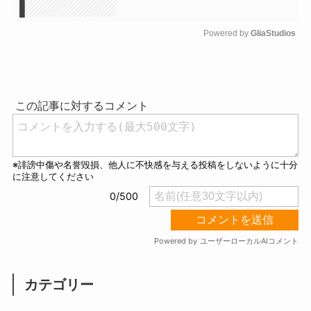
Powered by 
GliaStudios
M
u
t
e
カテゴリー