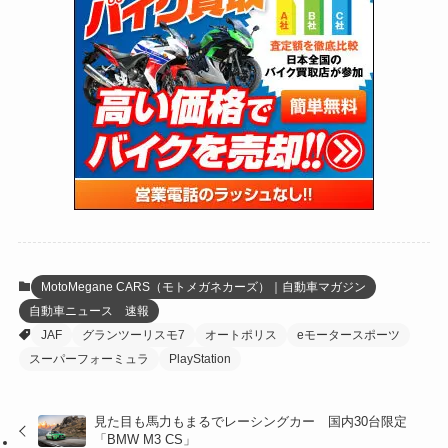
(170)
(27)
(62)
(167)
(25)
(131)
(415)
(34)
(141)
(23)
(147)
(24)
(4)
(171)
(38)
(85)
(5)
(16)
(255)
(33)
(13)
(47)
(274)
(131)
(21)
(98)
(12)
(6)
(34)
(204)
(19)
(15)
(61)
(13)
(171)
(17)
(65)
(47)
(35)
(12)
(59)
(109)
(5)
(60)
(38)
(5)
(41)
(16)
(6)
(22)
(65)
(18)
(30)
(3)
(12)
(21)
(61)
(6)
(20)
MotoMegane CARS（モトメガネカーズ）｜自動車マガジン
自動車ニュース 速報
(27)
(41)
(4)
JAF
グランツーリスモ7
オートポリス
eモータースポーツ
(32)
(36)
(8)
スーパーフォーミュラ
PlayStation
(47)
(16)
見た目も馬力もまるでレーシングカー 国内30台限定
「BMW M3 CS」
(1)
(1)