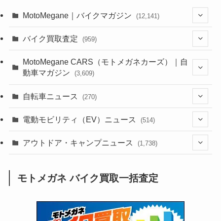
MotoMegane｜バイクマガジン
(12,141)
(1,386)
バイク買取査定
(959)
(44)
(352)
MotoMegane CARS（モトメガネカーズ）｜自
動車マガジン
(3,609)
(1,244)
(1)
(256)
自転車ニュース
(270)
(640)
(306)
(604)
(187)
(54)
電動モビリティ（EV）ニュース
(514)
(118)
(6,958)
(252)
(188)
(211)
(132)
アウトドア・キャンプニュース
(38)
(1,226)
(60)
(249)
(2,474)
(1,738)
(251)
(25)
(92)
(28)
(39)
(148)
(302)
(821)
(1)
(3)
モトメガネ バイク買取一括査定
(137)
(2,744)
(171)
(24)
(64)
(31)
(1,143)
(12)
(66)
(249)
(8)
(75)
(126)
(118)
(300)
(16)
(16)
(51)
(23)
(166)
(16)
(1,605)