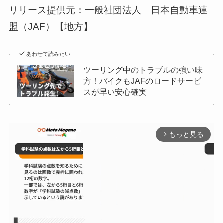
リリース提供元：一般社団法人 日本自動車連
盟（JAF）【地方】
あわせて読みたい
ツーリング中のトラブルの強い味
方！バイクもJAFのロードサービ
スが早い安心確実
もっと見る
arrow_forward_ios