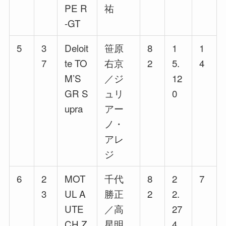
PE R
祐
-GT
5
3
Deloit
笹原
8
1
1
7
te TO
右京
2
5.
4
M’S
／ジ
12
GR S
ュリ
0
upra
アー
ノ・
アレ
ジ
6
2
MOT
千代
8
2
7
3
UL A
勝正
2
2.
UTE
／高
27
CH Z
星明
4