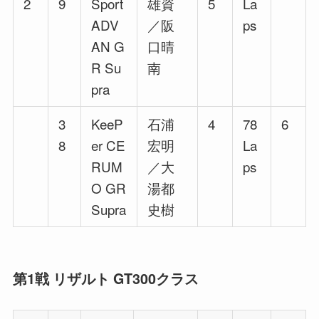
2
9
Sport
雄資
5
La
ADV
／阪
ps
AN G
口晴
R Su
南
pra
3
KeeP
石浦
4
78
6
8
er CE
宏明
La
RUM
／大
ps
O GR
湯都
Supra
史樹
第1戦 リザルト GT300クラス