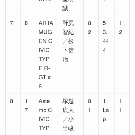
誠
7
8
ARTA
野尻
8
5
1
MUG
智紀
2
3.
2
EN C
／松
44
IVIC
下信
4
TYP
治
E R-
GT #
8
8
1
Aste
塚越
8
1
1
7
mo C
広大
1
La
1
IVIC
／小
p
TYP
出峻