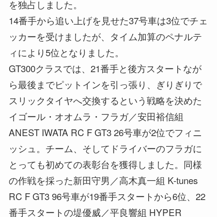
を独占しました。
14番手から追い上げを見せた37号車は3位でチェ
ッカーを受けましたが、タイム加算のペナルテ
ィにより5位となりました。
GT300クラスでは、21番手と後方スタートなが
ら最後までピットインを引っ張り、ぎりぎりで
スリックタイヤへ交換するという戦略を決めた
イゴール・オオムラ・フラガ／安田裕信組
ANEST IWATA RC F GT3 26号車が2位でフィニ
ッシュ。チーム、そしてドライバーのフラガに
とっても初めての表彰台を獲得しました。同様
の作戦を採った新田守男／高木真一組 K-tunes
RC F GT3 96号車が19番手スタートから6位、22
番手スタートの堤優威／平良響組 HYPER