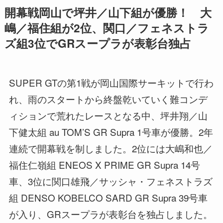
開幕戦岡山で坪井／山下組が優勝！ 大
嶋／福住組が2位、関口／フェネストラ
ズ組3位でGRスープラが表彰台独占
SUPER GTの第1戦が岡山国際サーキットで行わ
れ、雨のスタートから終盤乾いていく難コンデ
ィションで荒れたレースとなる中、坪井翔／山
下健太組 au TOM’S GR Supra 1号車が優勝。2年
連続で開幕戦を制しました。2位には大嶋和也／
福住仁嶺組 ENEOS X PRIME GR Supra 14号
車、3位に関口雄飛／サッシャ・フェネストラズ
組 DENSO KOBELCO SARD GR Supra 39号車
が入り、GRスープラが表彰台を独占しました。