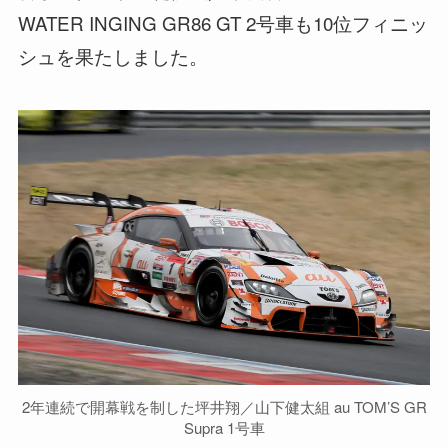
WATER INGING GR86 GT 2号車も10位フィニッ
シュを果たしました。
2年連続で開幕戦を制した坪井翔／山下健太組 au TOM’S GR
Supra 1号車