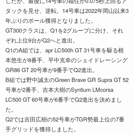
したが、最後に14号車の福住が0.075秒上回るア
タックを見せ、逆転。14号車は2022年岡山以来3
年ぶりのポール獲得となりました。
GT300クラスは、Q1を2グループに分け、それ
ぞれ上位9台がQ2へと進出。
Q1のA組では、apr LC500h GT 31号車を駆る根
本悠生が8番手、平中克幸のシェイドレーシング
GR86 GT 20号車が9番手でQ2進出。
B組では野中誠太のGreen Brave GR Supra GT 52
号車が2番手、吉本大樹のSyntium LMcorsa
LC500 GT 60号車が6番手でQ2進出を決めまし
た。
Q2では吉田広樹の52号車がTGR勢最上位の7番
手グリッドを獲得しました。