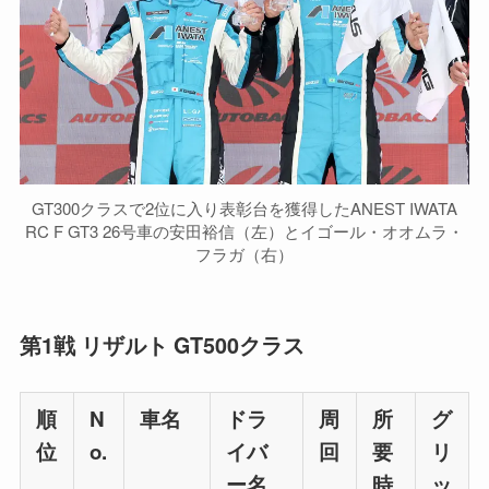
GT300クラスで2位に入り表彰台を獲得したANEST IWATA
RC F GT3 26号車の安田裕信（左）とイゴール・オオムラ・
フラガ（右）
第1戦 リザルト GT500クラス
順
N
車名
ドラ
周
所
グ
位
o.
イバ
回
要
リ
ー名
時
ッ