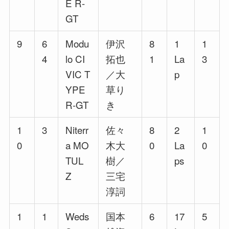
E R-
GT
9
6
Modu
伊沢
8
1
1
4
lo CI
拓也
1
La
3
VIC T
／大
p
YPE
草り
R-GT
き
1
3
Niterr
佐々
8
2
1
0
a MO
木大
0
La
0
TUL
樹／
ps
Z
三宅
淳詞
1
1
Weds
国本
6
17
5