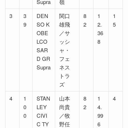
Supra
嶺
3
3
DEN
関口
8
1
1
9
SO K
雄飛
2
2.
5
OBE
／サ
36
LCO
ッシ
8
SAR
ャ・
D GR
フェ
Supra
ネス
トラ
ズ
4
1
STAN
山本
8
1
4
0
LEY
尚貴
2
4.
0
CIVI
／牧
99
C TY
野任
6