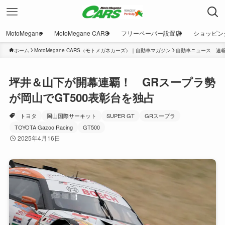
MotoMegane
MotoMegane CARS
フリーペーパー設置店
ショッピン
ホーム
MotoMegane CARS（モトメガネカーズ）｜自動車マガジン
自動車ニュース 速
坪井＆山下が開幕連覇！ GRスープラ勢
が岡山でGT500表彰台を独占
トヨタ
岡山国際サーキット
SUPER GT
GRスープラ
TOYOTA Gazoo Racing
GT500
2025年4月16日