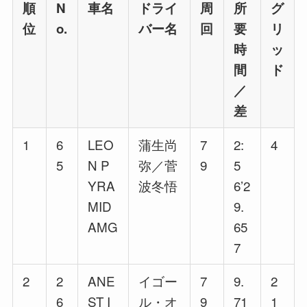
順
N
車名
ドライ
周
所
グ
位
o.
バー名
回
要
リ
時
ッ
間
ド
／
差
1
6
LEO
蒲生尚
7
2:
4
5
N P
弥／菅
9
5
YRA
波冬悟
6’2
MID
9.
AMG
65
7
2
2
ANE
イゴー
7
9.
2
6
ST I
ル・オ
9
71
1