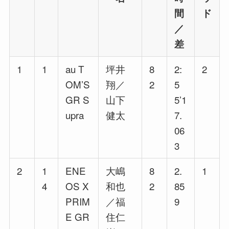
間
ド
／
差
1
1
au T
坪井
8
2:
2
OM’S
翔／
2
5
GR S
山下
5’1
upra
健太
7.
06
3
2
1
ENE
大嶋
8
2.
1
4
OS X
和也
2
85
PRIM
／福
9
E GR
住仁