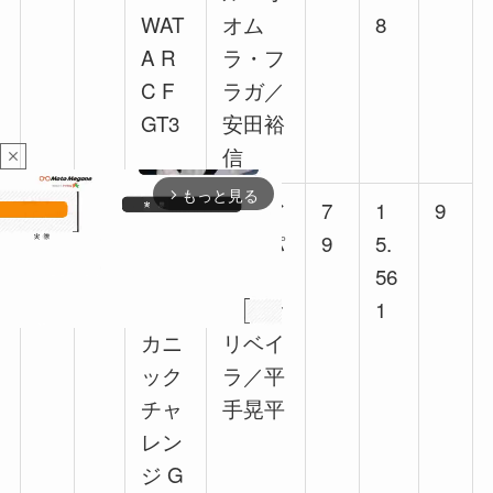
WAT
オム
8
A R
ラ・フ
C F
ラガ／
GT3
安田裕
信
close
もっと見る
arrow_forward_ios
3
5
リア
ジョア
7
1
9
6
ライ
オ・パ
9
5.
ズ日
オロ・
56
産メ
デ・オ
1
カニ
リベイ
ック
ラ／平
M
チャ
手晃平
u
t
レン
e
ジ G