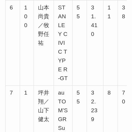
6
1
山本
ST
5
3
1
3
0
尚貴
AN
5
1.
1
8
0
／牧
LE
41
野任
Y C
0
祐
IVI
C T
YP
E R
-GT
7
1
坪井
au
5
3
8
7
翔／
TO
5
2.
0
山下
M’S
23
健太
GR
9
Su