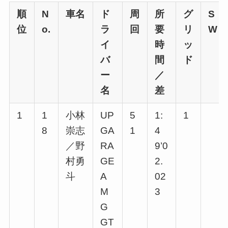
順
N
車名
ド
周
所
グ
S
位
o.
ラ
回
要
リ
W
イ
時
ッ
バ
間
ド
ー
／
名
差
1
1
小林
UP
5
1:
1
8
崇志
GA
1
4
／野
RA
9’0
村勇
GE
2.
斗
A
02
M
3
G
GT