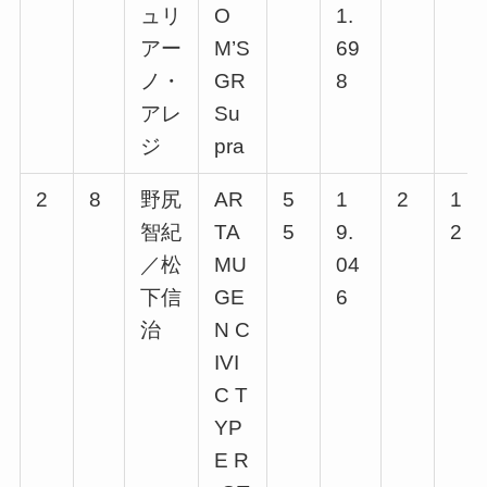
ュリ
O
1.
アー
M’S
69
ノ・
GR
8
アレ
Su
ジ
pra
2
8
野尻
AR
5
1
2
1
智紀
TA
5
9.
2
／松
MU
04
下信
GE
6
治
N C
IVI
C T
YP
E R