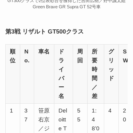
GT300クラスで2位表彰台を獲得した吉田広樹／野中誠太組
Green Brave GR Supra GT 52号車
第3戦 リザルト GT500クラス
順
N
車名
ド
周
所
グ
S
位
o.
ラ
回
要
リ
W
イ
時
ッ
バ
間
ド
ー
／
名
差
1
3
笹原
Del
5
1:
4
2
7
右京
oitt
5
4
0
／ジ
e T
8’0