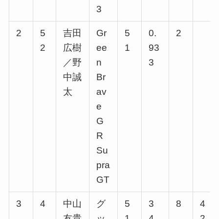
3
2
5
吉田
Gr
5
0.
2
2
広樹
ee
1
93
／野
n
3
中誠
Br
太
av
e
G
R
Su
pra
GT
3
4
中山
グ
5
3
8
4
友貴
ッ
1
4.
2