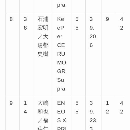
pra
8
3
石浦
Ke
5
3
9
4
8
宏明
eP
5
9.
2
／大
er
20
湯都
CE
6
史樹
RU
MO
GR
Su
pra
9
1
大嶋
EN
5
3
1
4
4
和也
EO
5
9.
2
2
／福
S X
23
住仁
PRI
3