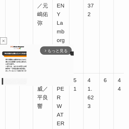
／元
EN
37
嶋佑
Y
2
弥
La
mb
org
close
hin
もっと見る
arrow_forward_ios
i G
T3
5
2
堤優
HY
5
4
6
4
威／
PE
1
1.
4
平良
R
62
M
響
W
3
u
t
AT
e
ER