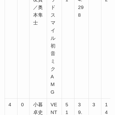
／奥
ド
29
本隼
ス
8
士
マ
イ
ル
初
音
ミ
ク
A
M
G
4
0
小暮
VE
5
3
3
1
卓史
NT
1
9.
4