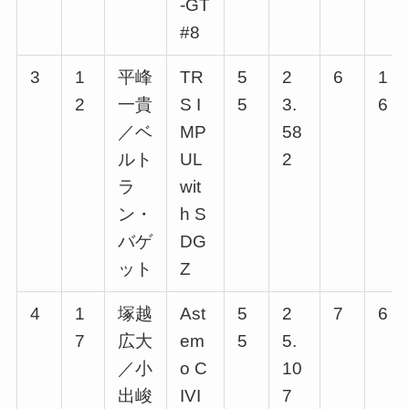
-GT
#8
3
1
平峰
TR
5
2
6
1
2
一貴
S I
5
3.
6
／ベ
MP
58
ルト
UL
2
ラ
wit
ン・
h S
バゲ
DG
ット
Z
4
1
塚越
Ast
5
2
7
6
7
広大
em
5
5.
／小
o C
10
出峻
IVI
7