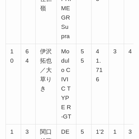
嶺
ME
GR
Su
pra
1
6
伊沢
Mo
5
4
3
4
0
4
拓也
dul
5
1.
／大
o C
71
草り
IVI
6
き
C T
YP
E R
-GT
1
3
関口
DE
5
1’2
1
3