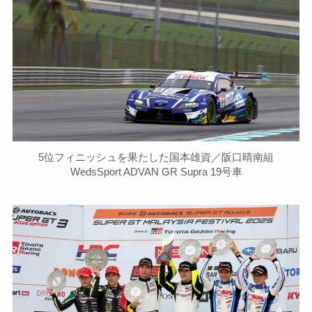
5位フィニッシュを果たした国本雄資／阪口晴南組
WedsSport ADVAN GR Supra 19号車