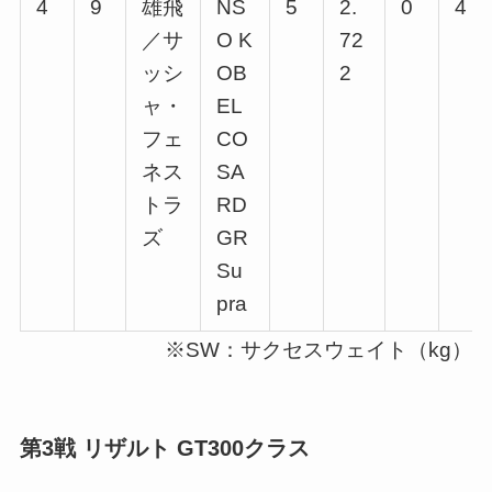
4
9
雄飛
NS
5
2.
0
4
／サ
O K
72
ッシ
OB
2
ャ・
EL
フェ
CO
ネス
SA
トラ
RD
ズ
GR
Su
pra
※SW：サクセスウェイト（kg）
第3戦 リザルト GT300クラス