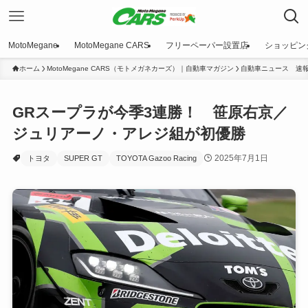
MotoMegane
MotoMegane CARS
フリーペーパー設置店
ショッピン
ホーム
MotoMegane CARS（モトメガネカーズ）｜自動車マガジン
自動車ニュース 速
GRスープラが今季3連勝！ 笹原右京／
ジュリアーノ・アレジ組が初優勝
2025年7月1日
トヨタ
SUPER GT
TOYOTA Gazoo Racing