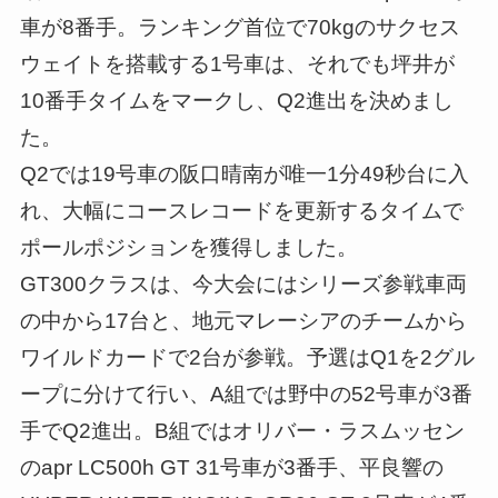
車が8番手。ランキング首位で70kgのサクセス
ウェイトを搭載する1号車は、それでも坪井が
10番手タイムをマークし、Q2進出を決めまし
た。
Q2では19号車の阪口晴南が唯一1分49秒台に入
れ、大幅にコースレコードを更新するタイムで
ポールポジションを獲得しました。
GT300クラスは、今大会にはシリーズ参戦車両
の中から17台と、地元マレーシアのチームから
ワイルドカードで2台が参戦。予選はQ1を2グル
ープに分けて行い、A組では野中の52号車が3番
手でQ2進出。B組ではオリバー・ラスムッセン
のapr LC500h GT 31号車が3番手、平良響の