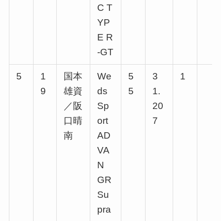
C T
YP
E R
-GT
5
1
国本
We
5
3
1
9
雄資
ds
5
1.
／阪
Sp
20
口晴
ort
7
南
AD
VA
N
GR
Su
pra