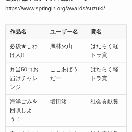
https://www.springin.org/awards/suzuki/
作品名
ユーザー名
賞名
必殺★しわ
風林火山
はたらく軽
け人!!
トラ賞
弁当50コお
ここあぱう
はたらく軽
届けチャレ
だー
トラ賞
ンジ
海洋ごみを
増田渚
社会貢献賞
回収しよ
う！