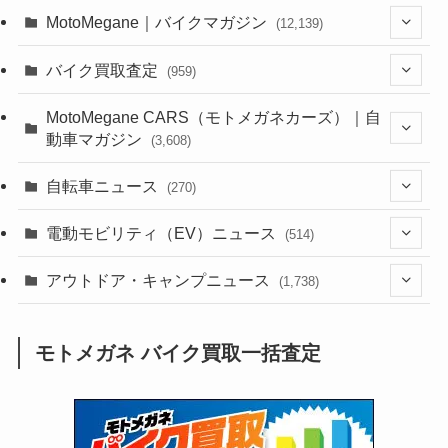
MotoMegane｜バイクマガジン
(12,139)
(1,385)
バイク買取査定
(959)
(44)
(352)
MotoMegane CARS（モトメガネカーズ）｜自
動車マガジン
(3,608)
(1,243)
(1)
(256)
自転車ニュース
(270)
(639)
(306)
(604)
(187)
(54)
電動モビリティ（EV）ニュース
(514)
(118)
(6,958)
(252)
(188)
(211)
(132)
アウトドア・キャンプニュース
(38)
(1,226)
(60)
(249)
(2,474)
(1,738)
(250)
(25)
(92)
(28)
(39)
(148)
(302)
(821)
(1)
(3)
モトメガネ バイク買取一括査定
(137)
(2,744)
(171)
(24)
(64)
(31)
(1,143)
(12)
(66)
(249)
(8)
(74)
(126)
(118)
(300)
(16)
(16)
(51)
(23)
(166)
(16)
(1,605)
(170)