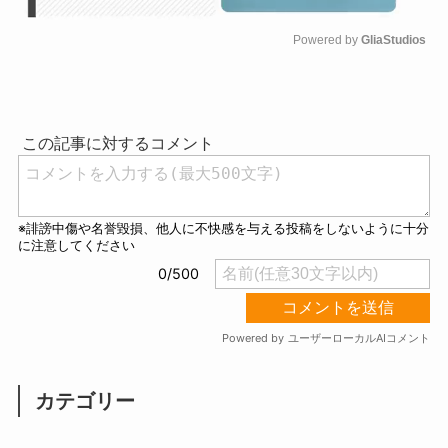
Powered by 
GliaStudios
M
u
t
e
カテゴリー