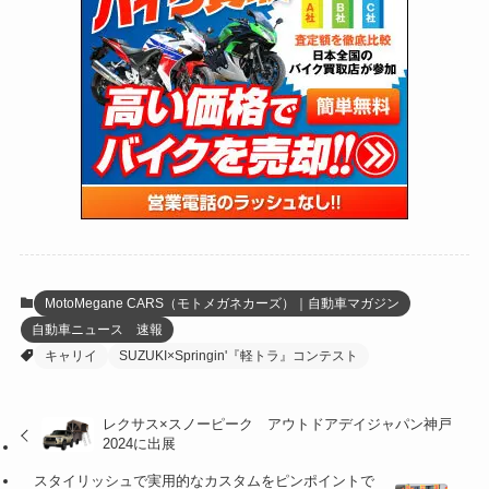
(27)
(62)
(167)
(25)
(131)
(415)
(34)
(141)
(23)
(147)
(24)
(4)
(171)
(38)
(85)
(5)
(16)
(255)
(33)
(13)
(47)
(274)
(131)
(21)
(98)
(12)
(6)
(34)
(204)
(19)
(15)
(61)
(13)
(171)
(17)
(64)
(47)
(35)
(12)
(59)
(109)
(5)
(60)
(38)
(5)
(41)
(16)
(6)
(22)
(65)
(18)
(30)
(3)
(12)
(21)
(61)
(6)
(20)
MotoMegane CARS（モトメガネカーズ）｜自動車マガジン
自動車ニュース 速報
(27)
(41)
(4)
キャリイ
SUZUKI×Springin'『軽トラ』コンテスト
(32)
(36)
(8)
レクサス×スノーピーク アウトドアデイジャパン神戸
(47)
(16)
2024に出展
(1)
(1)
スタイリッシュで実用的なカスタムをピンポイントで