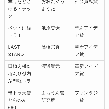
幸せをとど
おおたぐろ
社会貢献賞
けるトラッ
ようた
ク
ペットは軽
池原杏珠
革新アイデ
トラ！
ア賞
LAST
髙橋宗真
革新アイデ
STAND
ア賞
田植え機&
渡邊智元
革新アイデ
稲刈り機内
ア賞
蔵型軽トラ
軽トラ天使
ぶらうん管
ファンタジ
とらのん
研究所
ー賞
660