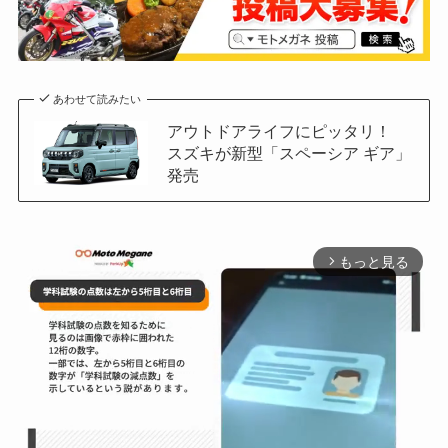
あわせて読みたい
アウトドアライフにピッタリ！
スズキが新型「スペーシア ギア」
発売
もっと見る
arrow_forward_ios