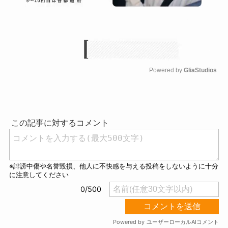
Powered by 
GliaStudios
M
u
t
e