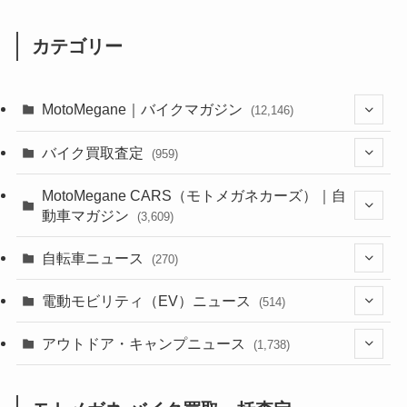
カテゴリー
MotoMegane｜バイクマガジン
(12,146)
(1,386)
バイク買取査定
(959)
(44)
(352)
MotoMegane CARS（モトメガネカーズ）｜自
動車マガジン
(3,609)
(1,244)
(1)
(256)
自転車ニュース
(270)
(640)
(306)
(604)
(187)
(54)
電動モビリティ（EV）ニュース
(514)
(118)
(6,963)
(252)
(188)
(211)
(132)
アウトドア・キャンプニュース
(38)
(1,226)
(60)
(249)
(2,474)
(1,738)
(251)
(25)
(92)
(28)
(39)
(148)
(302)
(821)
(1)
(3)