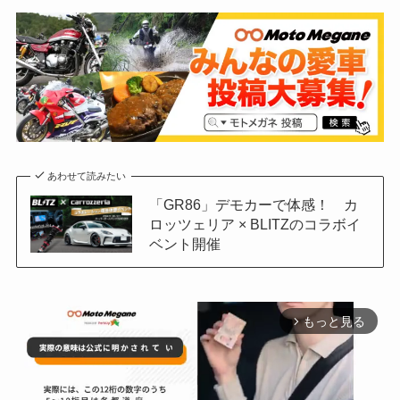
あわせて読みたい
「GR86」デモカーで体感！ カ
ロッツェリア × BLITZのコラボイ
ベント開催
もっと見る
arrow_forward_ios