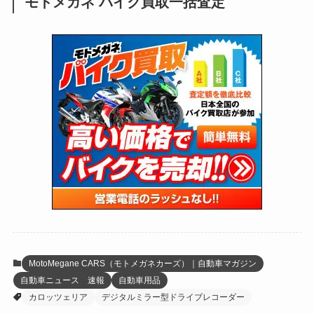
モトメガネ バイク買取一括査定
(137)
(2,744)
(171)
(24)
(64)
(31)
(1,143)
(12)
(66)
(249)
(8)
(75)
(126)
(118)
(300)
(16)
(16)
(51)
(23)
(166)
(16)
(1,605)
(170)
(27)
(62)
(167)
(25)
(131)
(415)
(34)
(141)
(23)
(147)
(24)
(4)
(171)
(38)
(85)
(5)
(16)
(255)
(33)
(13)
(47)
(274)
(131)
(21)
(98)
(12)
(6)
(34)
(204)
(19)
(15)
(61)
(13)
(171)
(17)
(65)
(47)
(35)
(12)
(59)
(109)
(5)
(60)
(38)
(5)
(41)
(16)
(6)
(22)
(65)
(18)
(30)
(3)
(12)
(21)
(61)
(6)
(20)
MotoMegane CARS（モトメガネカーズ）｜自動車マガジン
自動車ニュース 速報
自動車用品
(27)
(41)
(4)
カロッツェリア
デジタルミラー型ドライブレコーダー
(32)
(36)
(8)