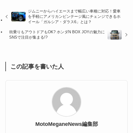
ジムニーからハイエースまで幅広い車種に対応！愛車
(47)
(16)
を手軽にアメリカンビンテージ風にチェンジできるホ
イール「ガルシア・ダラス6」とは？
(1)
(1)
街乗りもアウトドアもOK? ホンダN BOX JOYの魅力に
(1)
SNSで注目が集まる!?
(55)
この記事を書いた人
MotoMeganeNews編集部