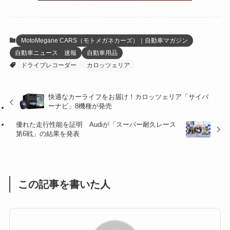
(6)
(22)
(65)
(18)
(30)
(3)
(12)
(21)
(61)
(6)
(20)
MotoMegane CARS（モトメガネカーズ）｜自動車マガジン
自動車ニュース 速報
自動車用品
(27)
(41)
(4)
ドライブレコーダー
カロッツェリア
(32)
(36)
(8)
快適なカーライフをお届け！カロッツェリア「サイバ
(47)
(16)
ーナビ」8機種が発売
(1)
(1)
優れた走行性能を証明 Audiが「スーパー耐久レース
第6戦」の結果を発表
(1)
(55)
この記事を書いた人