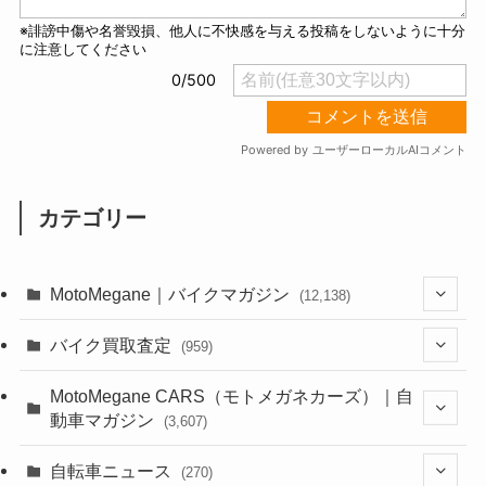
カテゴリー
MotoMegane｜バイクマガジン
(12,138)
(1,385)
バイク買取査定
(959)
(44)
(352)
MotoMegane CARS（モトメガネカーズ）｜自
動車マガジン
(3,607)
(1,243)
(1)
(256)
自転車ニュース
(270)
(639)
(306)