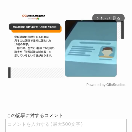
もっと見る
arrow_forward_ios
Powered by 
GliaStudios
M
u
t
e