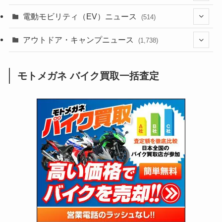
(604)
(186)
(54)
電動モビリティ（EV）ニュース
(514)
(118)
(6,958)
(252)
(188)
(211)
(132)
アウトドア・キャンプニュース
(38)
(1,226)
(60)
(249)
(2,474)
(1,738)
(250)
(25)
(92)
(28)
(39)
(148)
(302)
(821)
(1)
(3)
モトメガネ バイク買取一括査定
(137)
(2,744)
(171)
(24)
(64)
(31)
(1,142)
(12)
(66)
(249)
(8)
(74)
(126)
(118)
(300)
(16)
(16)
(51)
(23)
(166)
(16)
(1,605)
(170)
(27)
(62)
(167)
(25)
(131)
(415)
(34)
(141)
(23)
(147)
(24)
(4)
(171)
(38)
(85)
(5)
(16)
(255)
(33)
(13)
(47)
(274)
(131)
(21)
(98)
(12)
(6)
(34)
(204)
(19)
(15)
(61)
(13)
(171)
(17)
(64)
(47)
(35)
(12)
(59)
(109)
(5)
(60)
(38)
(5)
(41)
(16)