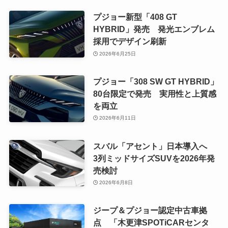
プジョー新型「408 GT
HYBRID」発売 発光エンブレム
採用でデザイン刷新
2026年6月25日
プジョー「308 SW GT HYBRID」
80台限定で発売 実用性と上質感
を両立
2026年6月11日
スバル「アセント」日本導入へ
3列ミッドサイズSUVを2026年発
売検討
2026年6月8日
ジープ＆プジョー認定中古車拠
点 「木更津SPOTiCARセンタ