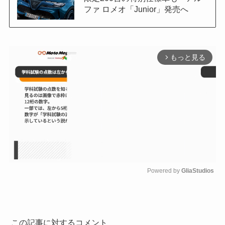
ファ ロメオ「Junior」発売へ
もっと見る
arrow_forward_ios
Powered by 
GliaStudios
M
u
t
e