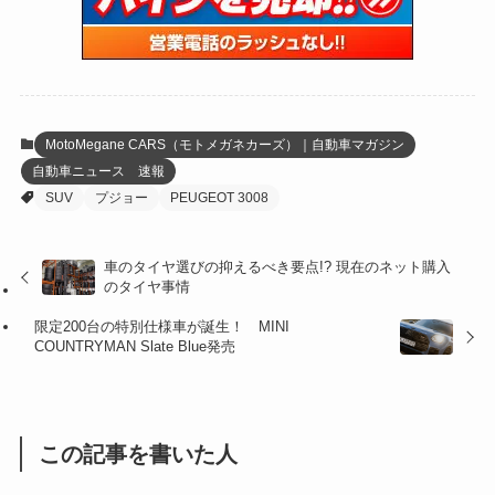
(59)
(109)
(5)
(60)
(38)
(5)
(41)
(16)
(6)
(22)
(65)
(18)
(30)
(3)
(12)
(21)
(61)
(6)
(20)
MotoMegane CARS（モトメガネカーズ）｜自動車マガジン
自動車ニュース 速報
(27)
(41)
(4)
SUV
プジョー
PEUGEOT 3008
(32)
(36)
(8)
車のタイヤ選びの抑えるべき要点!? 現在のネット購入
(47)
(16)
のタイヤ事情
(1)
(1)
限定200台の特別仕様車が誕生！ MINI
COUNTRYMAN Slate Blue発売
(1)
(55)
この記事を書いた人