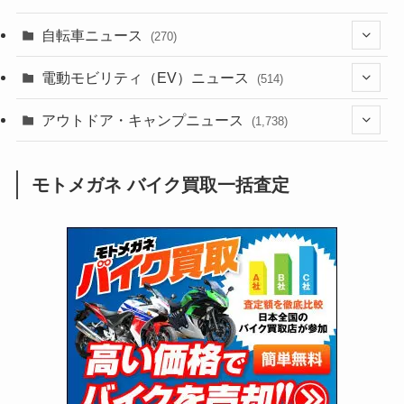
(1,244)
(1)
(256)
自転車ニュース
(270)
(640)
(306)
(604)
(188)
(54)
電動モビリティ（EV）ニュース
(514)
(118)
(6,965)
(252)
(188)
(211)
(132)
アウトドア・キャンプニュース
(38)
(1,226)
(60)
(249)
(2,474)
(1,738)
(251)
(25)
(92)
(28)
(39)
(148)
(302)
(821)
(1)
(3)
モトメガネ バイク買取一括査定
(137)
(2,744)
(171)
(24)
(64)
(31)
(1,145)
(12)
(66)
(249)
(8)
(75)
(126)
(118)
(300)
(16)
(16)
(51)
(23)
(166)
(16)
(1,605)
(170)
(27)
(62)
(167)
(25)
(131)
(415)
(34)
(141)
(23)
(147)
(24)
(4)
(171)
(38)
(85)
(5)
(16)
(255)
(33)
(13)
(47)
(274)
(131)
(21)
(98)
(12)
(6)
(34)
(204)
(19)
(15)
(61)
(13)
(171)
(17)
(65)
(47)
(35)
(12)