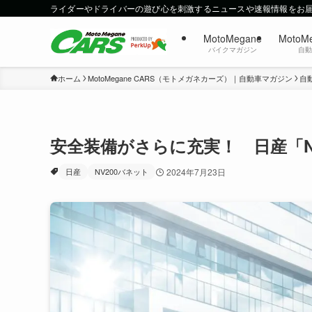
ライダーやドライバーの遊び心を刺激するニュースや速報情報をお
MotoMegane
MotoM
バイクマガジン
自
ホーム
MotoMegane CARS（モトメガネカーズ）｜自動車マガジン
自
安全装備がさらに充実！ 日産「N
日産
NV200バネット
2024年7月23日