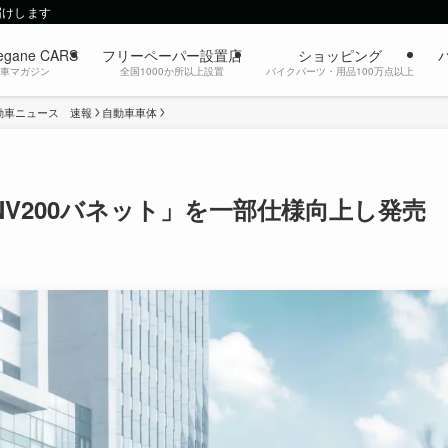
届けします
egane CARS
フリーペーパー設置店
ショッピング
動車マガジン
全国1000か所以上設置
バイクパーツ・用品100万点以上
動車ニュース 速報
自動車車体
V200バネット」を一部仕様向上し発売