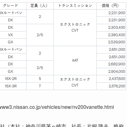
ssan.co.jp/vehicles/new/nv200vanette.html
社（本社：神奈川県茅ヶ崎市、社長：片桐 隆夫、略称