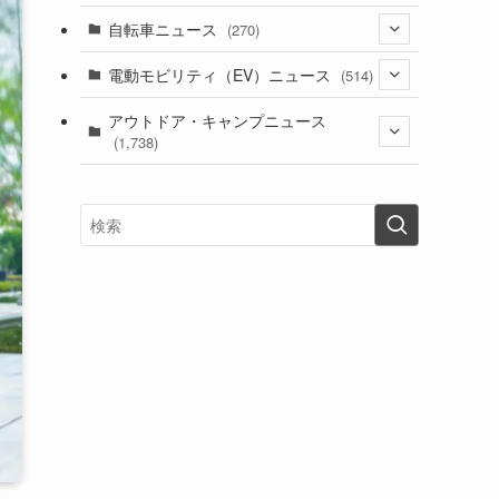
(1)
(256)
自転車ニュース
(270)
(638)
(306)
(604)
(185)
(54)
電動モビリティ（EV）ニュース
(514)
(118)
(6,957)
(252)
(188)
(211)
(132)
アウトドア・キャンプニュース
(38)
(1,226)
(60)
(249)
(2,473)
(1,738)
(249)
(25)
(92)
(28)
(39)
(148)
(302)
(821)
(1)
(3)
(137)
(2,744)
(171)
(24)
(64)
(31)
(1,141)
(12)
(66)
(249)
(8)
(73)
(126)
(118)
(300)
(16)
(16)
(51)
(23)
(166)
(16)
(1,605)
(170)
(27)
(62)
(167)
(25)
(131)
(415)
(34)
(141)
(23)
(147)
(24)
(4)
(171)
(38)
(85)
(5)
(16)
(255)
(33)
(13)
(47)
(274)
(131)
(21)
(98)
(12)
(6)
(34)
(204)
(19)
(15)
(61)
(13)
(171)
(17)
(63)
(47)
(35)
(12)
(59)
(109)
(5)
(60)
(38)
(5)
(41)
(16)