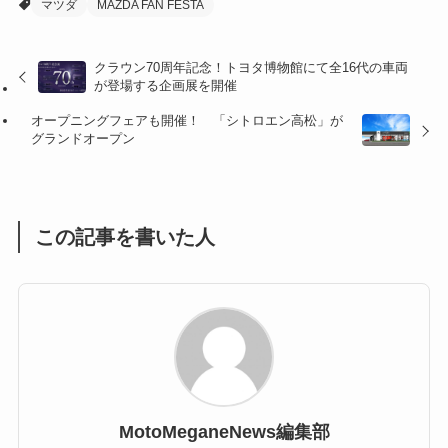
マツダ
MAZDA FAN FESTA
(32)
(36)
(8)
クラウン70周年記念！トヨタ博物館にて全16代の車両
(47)
(16)
が登場する企画展を開催
(1)
(1)
オープニングフェアも開催！ 「シトロエン高松」が
グランドオープン
(1)
(55)
この記事を書いた人
MotoMeganeNews編集部