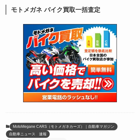
(28)
(39)
(148)
(302)
(820)
(1)
(3)
モトメガネ バイク買取一括査定
(137)
(2,739)
(171)
(24)
(64)
(31)
(1,139)
(12)
(66)
(249)
(8)
(72)
(126)
(118)
(300)
(16)
(16)
(51)
(23)
(166)
(16)
(1,605)
(170)
(27)
(62)
(167)
(25)
(131)
(415)
(34)
(141)
(23)
(147)
(24)
(4)
(171)
(38)
(85)
(5)
(16)
(254)
(33)
(13)
(46)
(274)
(131)
(21)
(98)
(12)
(6)
(34)
(204)
(19)
(15)
(61)
(13)
(171)
(17)
(63)
(47)
(35)
(12)
(59)
(109)
(5)
(60)
(38)
(5)
(41)
(16)
(6)
(22)
(65)
(18)
(30)
(3)
(12)
(21)
(61)
(6)
(20)
MotoMegane CARS（モトメガネカーズ）｜自動車マガジン
自動車ニュース 速報
(27)
(41)
(4)