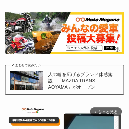
あわせて読みたい
人の輪を広げるブランド体感施
設 「MAZDA TRANS
AOYAMA」がオープン
もっと見る
arrow_forward_ios