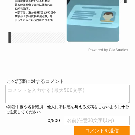
Powered by 
GliaStudios
M
u
t
e