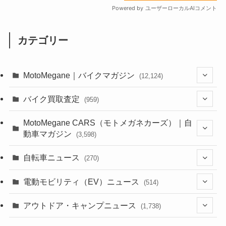
カテゴリー
MotoMegane｜バイクマガジン
(12,124)
(1,381)
バイク買取査定
(959)
(44)
(352)
MotoMegane CARS（モトメガネカーズ）｜自
動車マガジン
(3,598)
(1,240)
(1)
(256)
自転車ニュース
(270)
(637)
(306)
(604)
(185)
(54)
電動モビリティ（EV）ニュース
(514)
(118)
(6,953)
(251)
(188)
(211)
(132)
アウトドア・キャンプニュース
(38)
(1,226)
(60)
(249)
(2,473)
(1,738)
(248)
(25)
(92)