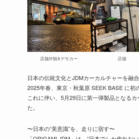
店舗外観&デモカー
店舗
日本の伝統文化とJDMカーカルチャーを融合さ
2025年春、東京・秋葉原 SEEK BASE
これに伴い、5月29日に第一弾製品となる
た。
〜日本の“美意識”を、走りに宿す〜
「ORIGAMI JDM」は、“日本でしか作