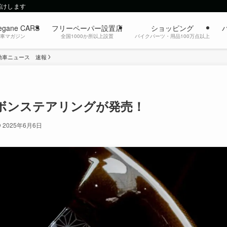
届けします
egane CARS
フリーペーパー設置店
ショッピング
動車マガジン
全国1000か所以上設置
バイクパーツ・用品100万点以上
動車ニュース 速報
ーボンステアリングが発売！
2025年6月6日