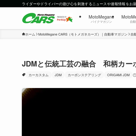
ライダーやドライバーの遊び心を刺激するニュースや速報情報をお
MotoMegane
MotoM
バイクマガジン
自
ホーム
MotoMegane CARS（モトメガネカーズ）｜自動車マガジン
自
JDMと伝統工芸の融合 和柄カ
カーカスタム
JDM
カーボンステアリング
ORIGAMI JDM