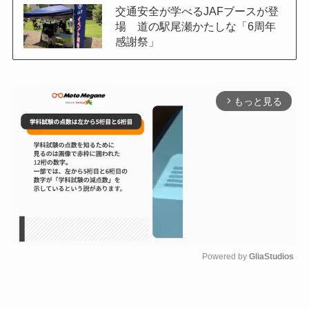
交通安全が学べるJAFブースが登
場 道の駅尾瀬かたしな「6周年
感謝祭」
もっと見る
arrow_forward_ios
Powered by 
GliaStudios
M
u