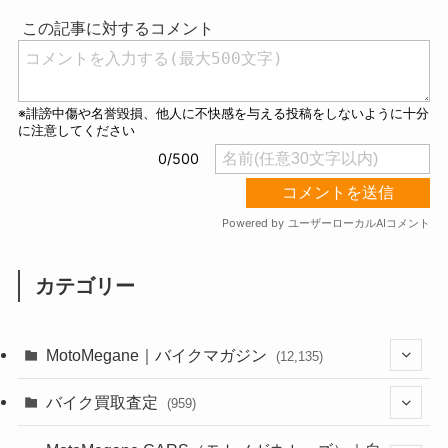
t
e
カテゴリー
MotoMegane｜バイクマガジン
(12,135)
(1,384)
バイク買取査定
(959)
(44)
(352)