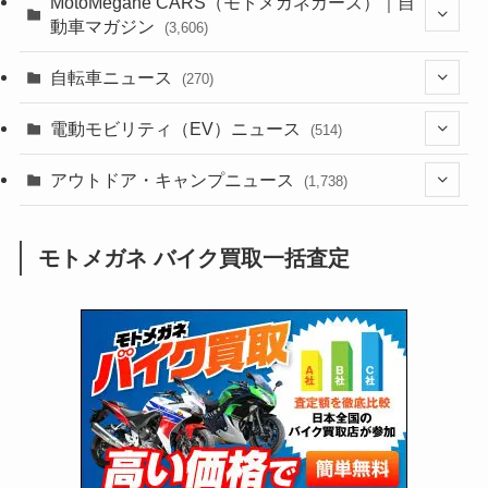
MotoMegane CARS（モトメガネカーズ）｜自
動車マガジン
(3,606)
(1,242)
(1)
(256)
自転車ニュース
(270)
(638)
(306)
(604)
(186)
(54)
電動モビリティ（EV）ニュース
(514)
(118)
(6,957)
(252)
(188)
(211)
(132)
アウトドア・キャンプニュース
(38)
(1,226)
(60)
(249)
(2,473)
(1,738)
(249)
(25)
(92)
(28)
(39)
(148)
(302)
(821)
(1)
(3)
モトメガネ バイク買取一括査定
(137)
(2,744)
(171)
(24)
(64)
(31)
(1,142)
(12)
(66)
(249)
(8)
(73)
(126)
(118)
(300)
(16)
(16)
(51)
(23)
(166)
(16)
(1,605)
(170)
(27)
(62)
(167)
(25)
(131)
(415)
(34)
(141)
(23)
(147)
(24)
(4)
(171)
(38)
(85)
(5)
(16)
(255)
(33)
(13)
(47)
(274)
(131)
(21)
(98)
(12)
(6)
(34)
(204)
(19)