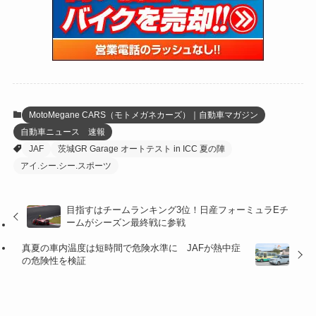
(15)
(61)
(13)
(171)
(17)
(63)
(47)
(35)
(12)
(59)
(109)
(5)
(60)
(38)
(5)
(41)
(16)
(6)
(22)
(65)
(18)
(30)
(3)
(12)
(21)
(61)
(6)
(20)
MotoMegane CARS（モトメガネカーズ）｜自動車マガジン
自動車ニュース 速報
(27)
(41)
(4)
JAF
茨城GR Garage オートテスト in ICC 夏の陣
(32)
(36)
(8)
アイ.シー.シー.スポーツ
(47)
(16)
目指すはチームランキング3位！日産フォーミュラEチ
ームがシーズン最終戦に参戦
(1)
(1)
真夏の車内温度は短時間で危険水準に JAFが熱中症
(1)
(55)
の危険性を検証