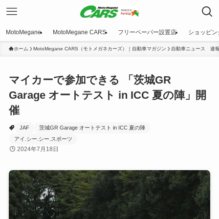
MotoMegane
MotoMegane CARS
フリーペーパー設置店
ショッピン
ホーム
MotoMegane CARS（モトメガネカーズ）｜自動車マガジン
自動車ニュース 速
マイカーで参加できる 「茨城GR
Garage オートテスト in ICC 夏の陣」開
催
JAF
茨城GR Garage オートテスト in ICC 夏の陣
アイ.シー.シー.スポーツ
2024年7月18日