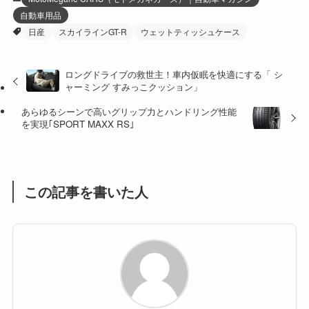
自動車用品
(27)
(41)
(4)
日産
スカイラインGT-R
ウェットティッシュケース
(32)
(36)
(8)
ロングドライブの救世主！車内仮眠を快適にする「 シ
(47)
(16)
ャーミング すみっこクッション」
(1)
(1)
あらゆるシーンで高いグリップ力とハンドリング性能
を実現｢SPORT MAXX RS｣
(1)
(55)
この記事を書いた人