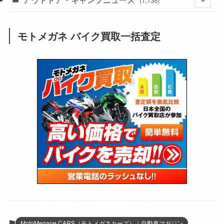
(38)
(1,226)
(60)
(249)
(2,474)
(1,738)
(250)
(25)
(92)
(28)
(39)
(148)
(302)
(821)
(1)
(3)
モトメガネ バイク買取一括査定
(137)
(2,744)
(171)
(24)
(64)
(31)
(1,142)
(12)
(66)
(249)
(8)
(74)
(126)
(118)
(300)
(16)
(16)
(51)
(23)
(166)
(16)
(1,605)
(170)
(27)
(62)
(167)
(25)
(131)
(415)
(34)
(141)
(23)
(147)
(24)
(4)
(171)
(38)
(85)
(5)
(16)
(255)
(33)
(13)
(47)
(274)
(131)
(21)
(98)
(12)
(6)
(34)
(204)
(19)
(15)
(61)
(13)
(171)
(17)
(64)
(47)
(35)
(12)
(59)
(109)
(5)
(60)
(38)
(5)
(41)
(16)
(6)
(22)
(65)
(18)
(30)
(3)
(12)
(21)
(61)
(6)
(20)
MotoMegane CARS（モトメガネカーズ）｜自動車マガジン