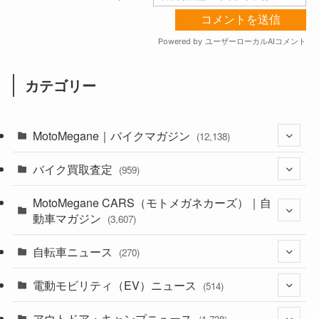
カテゴリー
MotoMegane｜バイクマガジン
(12,138)
バイク買取査定
(1,385)
(959)
(44)
MotoMegane CARS（モトメガネカーズ）｜自
(352)
動車マガジン
(3,607)
(1,243)
(1)
自転車ニュース
(256)
(270)
(639)
(306)
(604)
(186)
電動モビリティ（EV）ニュース
(54)
(514)
(118)
(6,958)
(252)
(188)
(211)
アウトドア・キャンプニュース
(132)