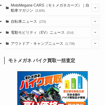
(44)
(352)
MotoMegane CARS（モトメガネカーズ）｜自
動車マガジン
(3,605)
(1,242)
(1)
(256)
自転車ニュース
(270)
(638)
(306)
(604)
(185)
(54)
電動モビリティ（EV）ニュース
(514)
(118)
(6,957)
(252)
(188)
(211)
(132)
アウトドア・キャンプニュース
(38)
(1,226)
(60)
(249)
(2,473)
(1,738)
(249)
(25)
(92)
(28)
(39)
(148)
(302)
(821)
(1)
(3)
モトメガネ バイク買取一括査定
(137)
(2,744)
(171)
(24)
(64)
(31)
(1,141)
(12)
(66)
(249)
(8)
(73)
(126)
(118)
(300)
(16)
(16)
(51)
(23)
(166)
(16)
(1,605)
(170)
(27)
(62)
(167)
(25)
(131)
(415)
(34)
(141)
(23)
(147)
(24)
(4)
(171)
(38)
(85)
(5)
(16)
(255)
(33)
(13)
(47)
(274)
(131)
(21)
(98)
(12)
(6)
(34)
(204)
(19)