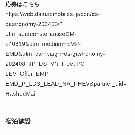
応募はこちら
https://web.dsautomobiles.jp/cpn/ds-
gastronomy-202408/?
utm_source=stellantiseDM-
240819&utm_medium=EMP-
EMD&utm_campaign=ds-gastronomy-
202408_JP_DS_VN_Fleet-PC-
LEV_Offer_EMP-
EMD_P_LDS_LEAD_NA_PHEV&partner_uid=
HashedMail
宿泊施設