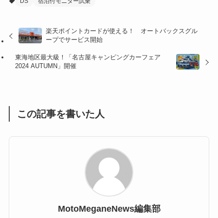
DS
宿泊付モニター試乗
(32)
(36)
(8)
楽天ポイントカードが使える！ オートバックスグル
(47)
(16)
ープでサービス開始
(1)
(1)
東海地区最大級！「名古屋キャンピングカーフェア
2024 AUTUMN」開催
(1)
(55)
この記事を書いた人
MotoMeganeNews編集部