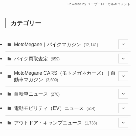
カテゴリー
MotoMegane｜バイクマガジン
(12,141)
(1,386)
バイク買取査定
(959)
(44)
(352)
MotoMegane CARS（モトメガネカーズ）｜自
動車マガジン
(3,609)
(1,244)
(1)
(256)
自転車ニュース
(270)
(640)
(306)
(604)
(187)
(54)
電動モビリティ（EV）ニュース
(514)
(118)
(6,958)
(252)
(188)
(211)
(132)
アウトドア・キャンプニュース
(38)
(1,226)
(60)
(249)
(2,474)
(1,738)
(251)
(25)
(92)
(28)
(39)
(148)
(302)
(821)
(1)