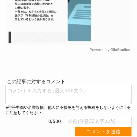
Powered by 
GliaStudios
M
u
t
e