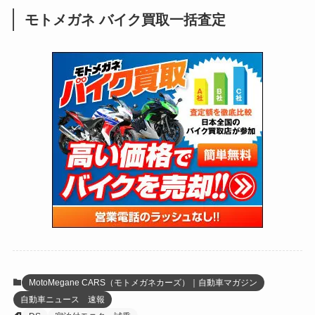
(3)
モトメガネ バイク買取一括査定
(137)
(2,744)
(171)
(24)
(64)
(31)
(1,143)
(12)
(66)
(249)
(8)
(75)
(126)
(118)
(300)
(16)
(16)
(51)
(23)
(166)
(16)
(1,605)
(170)
(27)
(62)
(167)
(25)
(131)
(415)
(34)
(141)
(23)
(147)
(24)
(4)
(171)
(38)
(85)
(5)
(16)
(255)
(33)
(13)
(47)
(274)
(131)
(21)
(98)
(12)
(6)
(34)
(204)
(19)
(15)
(61)
(13)
(171)
(17)
(65)
(47)
(35)
(12)
(59)
(109)
(5)
(60)
(38)
(5)
(41)
(16)
(6)
(22)
(65)
(18)
(30)
(3)
(12)
(21)
(61)
(6)
(20)
MotoMegane CARS（モトメガネカーズ）｜自動車マガジン
自動車ニュース 速報
(27)
(41)
(4)