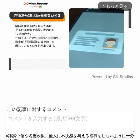
もっと見る
arrow_forward_ios
Powered by 
GliaStudios
M
u
t
e