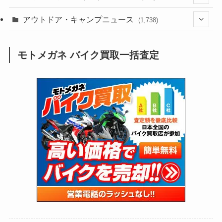
(188)
(211)
(132)
アウトドア・キャンプニュース
(38)
(1,226)
(60)
(249)
(2,473)
(1,738)
(249)
(25)
(92)
(28)
(39)
(148)
(302)
(821)
(1)
(3)
モトメガネ バイク買取一括査定
(137)
(2,744)
(171)
(24)
(64)
(31)
(1,141)
(12)
(66)
(249)
(8)
(73)
(126)
(118)
(300)
(16)
(16)
(51)
(23)
(166)
(16)
(1,605)
(170)
(27)
(62)
(167)
(25)
(131)
(415)
(34)
(141)
(23)
(147)
(24)
(4)
(171)
(38)
(85)
(5)
(16)
(255)
(33)
(13)
(47)
(274)
(131)
(21)
(98)
(12)
(6)
(34)
(204)
(19)
(15)
(61)
(13)
(171)
(17)
(63)
(47)
(35)
(12)
(59)
(109)
(5)
(60)
(38)
(5)
(41)
(16)
(6)
(22)
(65)
(18)
(30)
(3)