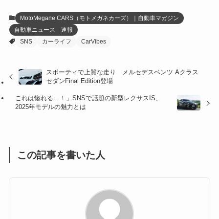
(12)
(21)
(61)
(6)
(20)
MotoMegane CARS（モトメガネカーズ）｜自動車マガジン
自動車ニュース 速報
(27)
(41)
(4)
SNS
カーライフ
CarVibes
(32)
(36)
(8)
スポーティで上質な走り メルセデスベンツ Aクラス
(47)
(16)
セダンFinal Edition登場
(1)
(1)
これは惚れる…！」SNSで話題の新型レクサスIS、
2025年モデルの魅力とは
(1)
(55)
この記事を書いた人