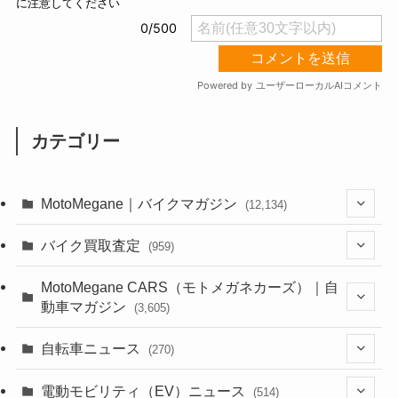
カテゴリー
MotoMegane｜バイクマガジン
(12,134)
(1,384)
バイク買取査定
(959)
(44)
(352)
MotoMegane CARS（モトメガネカーズ）｜自
動車マガジン
(3,605)
(1,242)
(1)
(256)
自転車ニュース
(270)
(638)
(306)
(604)
(185)
(54)
電動モビリティ（EV）ニュース
(514)
(118)
(6,957)
(252)