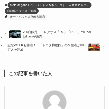
(12)
(21)
(61)
(6)
(20)
MotoMegane CARS（モトメガネカーズ）｜自動車マガジン
自動車ニュース 速報
(27)
(41)
(4)
オートバックス宮崎大塚店
(32)
(36)
(8)
200台限定！ レクサス「RC」「RC F」のFinal
(47)
(16)
Editionが発売
(1)
(1)
記念WEEKも開催！ 「トヨタ博物館」の来館者が800
万人を達成
(1)
(55)
この記事を書いた人