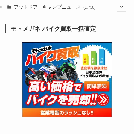
(188)
(211)
(132)
アウトドア・キャンプニュース
(38)
(1,226)
(60)
(249)
(2,474)
(1,738)
(251)
(25)
(92)
(28)
(39)
(148)
(302)
(821)
(1)
(3)
モトメガネ バイク買取一括査定
(137)
(2,744)
(171)
(24)
(64)
(31)
(1,145)
(12)
(66)
(249)
(8)
(75)
(126)
(118)
(300)
(16)
(16)
(51)
(23)
(166)
(16)
(1,605)
(170)
(27)
(62)
(167)
(25)
(131)
(415)
(34)
(141)
(23)
(147)
(24)
(4)
(171)
(38)
(85)
(5)
(16)
(255)
(33)
(13)
(47)
(274)
(131)
(21)
(98)
(12)
(6)
(34)
(204)
(19)
(15)
(61)
(13)
(171)
(17)
(65)
(47)
(35)
(12)
(59)
(109)
(5)
(60)
(38)
(5)
(41)
(16)
(6)
(22)
(65)
(18)
(30)
(3)