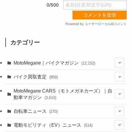
カテゴリー
MotoMegane｜バイクマガジン
(12,152)
(1,388)
バイク買取査定
(959)
(44)
(352)
MotoMegane CARS（モトメガネカーズ）｜自
動車マガジン
(3,610)
(1,244)
(1)
(256)
自転車ニュース
(270)
(640)
(306)
(604)
(188)
(54)
電動モビリティ（EV）ニュース
(514)
(118)
(6,965)
(252)