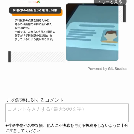
もっと見る
arrow_forward_ios
Powered by 
GliaStudios
M
u
t
e