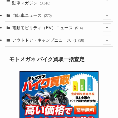
動車マガジン
(3,610)
(1,244)
(1)
(256)
自転車ニュース
(270)
(640)
(306)
(604)
(188)
(54)
電動モビリティ（EV）ニュース
(514)
(118)
(6,964)
(252)
(188)
(211)
(132)
アウトドア・キャンプニュース
(38)
(1,226)
(60)
(249)
(2,474)
(1,738)
(251)
(25)
(92)
(28)
(39)
(148)
(302)
(821)
(1)
(3)
モトメガネ バイク買取一括査定
(137)
(2,744)
(171)
(24)
(64)
(31)
(1,144)
(12)
(66)
(249)
(8)
(75)
(126)
(118)
(300)
(16)
(16)
(51)
(23)
(166)
(16)
(1,605)
(170)
(27)
(62)
(167)
(25)
(131)
(415)
(34)
(141)
(23)
(147)
(24)
(4)
(171)
(38)
(85)
(5)
(16)
(255)
(33)
(13)
(47)
(274)
(131)
(21)
(98)
(12)
(6)
(34)
(204)
(19)