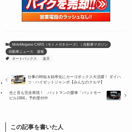
(15)
(61)
(13)
(171)
(17)
(65)
(47)
(35)
(12)
(59)
(109)
(5)
(60)
(38)
(5)
(41)
(16)
(6)
(22)
(65)
(18)
(30)
(3)
(12)
(21)
(61)
(6)
(20)
MotoMegane CARS（モトメガネカーズ）｜自動車マガジン
自動車ニュース 速報
(27)
(41)
(4)
オートバックス
楽天
(32)
(36)
(8)
仕事の時短＆効率化にカーゴボックス大活躍！ ダイハ
(47)
(16)
ツ・ハイゼットジャンボ【みんなのクルマ】
(1)
(1)
光と音も完全再現！ バットマンの愛車「バットモー
ビル1966」予約受付中
(1)
(55)
この記事を書いた人