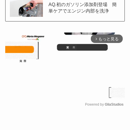
AQ.初のガソリン添加剤登場 簡
単ケアでエンジン内部を洗浄
もっと見る
arrow_forward_ios
Powered by 
GliaStudios
M
u
t