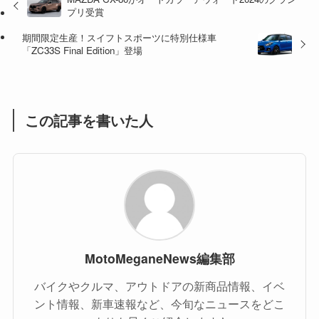
(16)
プリ受賞
(1)
(1)
期間限定生産！スイフトスポーツに特別仕様車
「ZC33S Final Edition」登場
(1)
(55)
この記事を書いた人
MotoMeganeNews編集部
バイクやクルマ、アウトドアの新商品情報、イベ
ント情報、新車速報など、今旬なニュースをどこ