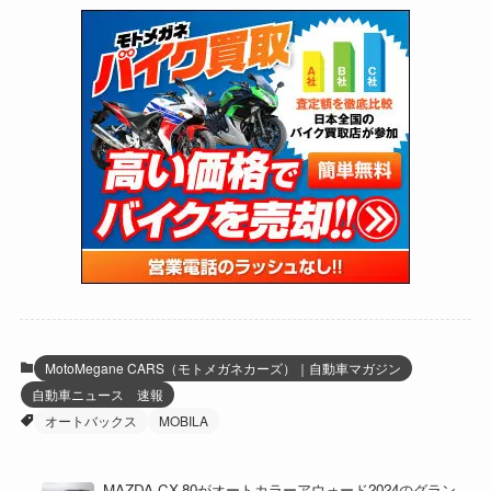
(72)
(126)
(118)
(300)
(16)
(16)
(51)
(23)
(166)
(16)
(1,604)
(170)
(27)
(62)
(167)
(25)
(131)
(415)
(34)
(141)
(23)
(147)
(24)
(4)
(171)
(38)
(85)
(5)
(16)
(254)
(33)
(13)
(46)
(274)
(131)
(21)
(98)
(12)
(6)
(34)
(204)
(19)
(15)
(61)
(13)
(171)
(17)
(63)
(47)
(35)
(12)
(59)
(109)
(5)
(60)
(38)
(5)
(41)
(16)
(6)
(22)
(65)
(18)
(30)
(3)
(12)
(21)
(61)
(6)
(20)
MotoMegane CARS（モトメガネカーズ）｜自動車マガジン
自動車ニュース 速報
(27)
(41)
(4)
オートバックス
MOBILA
(32)
(36)
(8)
MAZDA CX-80がオートカラーアウォード2024のグラン
(47)