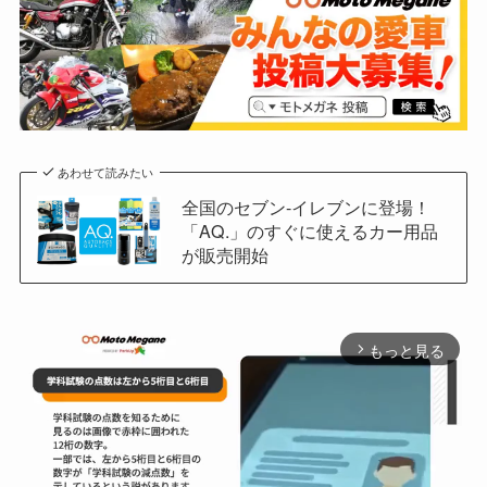
あわせて読みたい
全国のセブン-イレブンに登場！
「AQ.」のすぐに使えるカー用品
が販売開始
もっと見る
arrow_forward_ios