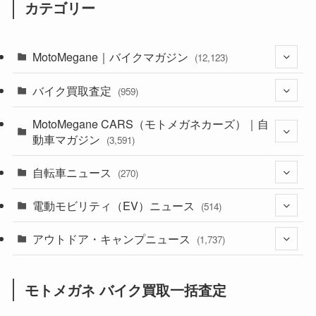
カテゴリー
MotoMegane｜バイクマガジン
(12,123)
バイク買取査定
(1,381)
(959)
(44)
MotoMegane CARS（モトメガネカーズ）｜自
(352)
動車マガジン
(3,591)
(1,240)
(1)
自転車ニュース
(256)
(270)
(637)
(306)
(604)
(184)
電動モビリティ（EV）ニュース
(54)
(514)
(118)
(6,953)
(251)
(188)
(211)
アウトドア・キャンプニュース
(132)
(38)
(1,226)
(60)
(249)
(2,473)
(1,737)
(248)
(25)
(92)
(28)
(39)
(148)
(302)
(820)
(1)
(3)
モトメガネ バイク買取一括査定
(137)
(2,734)
(171)
(24)
(64)
(31)
(1,138)
(12)
(66)
(249)
(8)