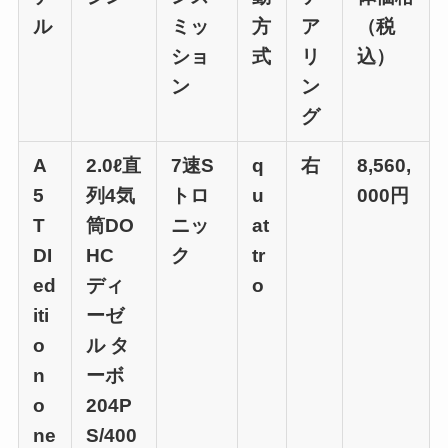
ル
ミッ
方
ア
（税
ショ
式
リ
込）
ン
ン
グ
A
2.0ℓ直
7速S
q
右
8,560,
5
列4気
トロ
u
000円
T
筒DO
ニッ
at
DI
HC
ク
tr
ed
ディ
o
iti
ーゼ
o
ル タ
n
ーボ
o
204P
ne
S/400