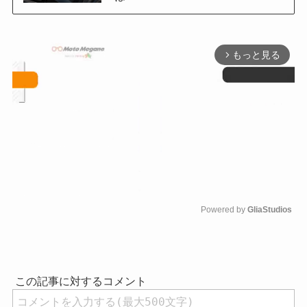
もっと見る
arrow_forward_ios
Powered by 
GliaStudios
M
u
t
e