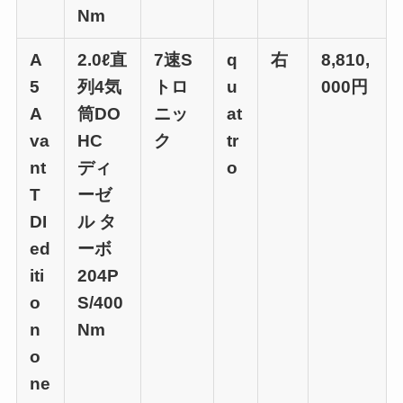
Nm
A
2.0ℓ直
7速S
q
右
8,810,
5
列4気
トロ
u
000円
A
筒DO
ニッ
at
va
HC
ク
tr
nt
ディ
o
T
ーゼ
DI
ル タ
ed
ーボ
iti
204P
o
S/400
n
Nm
o
ne