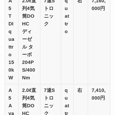
A
2.0ℓ直
7速S
q
右
7,160,
5
列4気
トロ
u
000円
T
筒DO
ニッ
at
DI
HC
ク
tr
q
ディ
o
ua
ーゼ
ttr
ル タ
o
ーボ
15
204P
0k
S/400
W
Nm
A
2.0ℓ直
7速S
q
右
7,410,
5
列4気
トロ
u
000円
A
筒DO
ニッ
at
va
HC
ク
tr