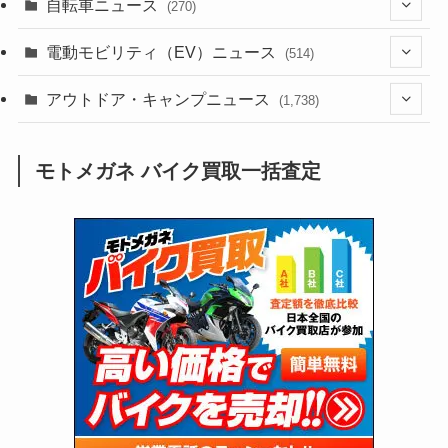
(256)
自転車ニュース
(270)
(638)
(306)
(604)
(185)
(54)
電動モビリティ（EV）ニュース
(514)
(118)
(6,957)
(252)
(188)
(211)
(132)
アウトドア・キャンプニュース
(38)
(1,226)
(60)
(249)
(2,473)
(1,738)
(249)
(25)
(92)
(28)
(39)
(148)
(302)
(821)
(1)
(3)
モトメガネ バイク買取一括査定
(137)
(2,744)
(171)
(24)
(64)
(31)
(1,141)
(12)
(66)
(249)
(8)
(73)
(126)
(118)
(300)
(16)
(16)
(51)
(23)
(166)
(16)
(1,605)
(170)
(27)
(62)
(167)
(25)
(131)
(415)
(34)
(141)
(23)
(147)
(24)
(4)
(171)
(38)
(85)
(5)
(16)
(255)
(33)
(13)
(47)
(274)
(131)
(21)
(98)
(12)
(6)
(34)
(204)
(19)
(15)
(61)
(13)
(171)
(17)
(63)
(47)
(35)
(12)
(59)
(109)
(5)
(60)
(38)
(5)
(41)
(16)