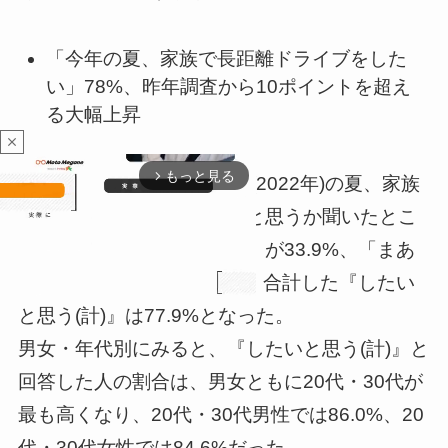
「今年の夏、家族で長距離ドライブをした
い」78%、昨年調査から10ポイントを超え
る大幅上昇
close
もっと見る
arrow_forward_ios
全回答者(1,000名)に、今年(2022年)の夏、家族
で長距離ドライブをしたいと思うか聞いたとこ
ろ、「非常にしたいと思う」が33.9%、「まあ
したいと思う」が44.0%で、合計した『したい
と思う(計)』は77.9%となった。
男女・年代別にみると、『したいと思う(計)』と
M
u
回答した人の割合は、男女ともに20代・30代が
t
最も高くなり、20代・30代男性では86.0%、20
e
代・30代女性では84.6%だった。