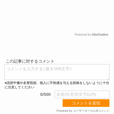
Powered by 
GliaStudios
M
u
t
e