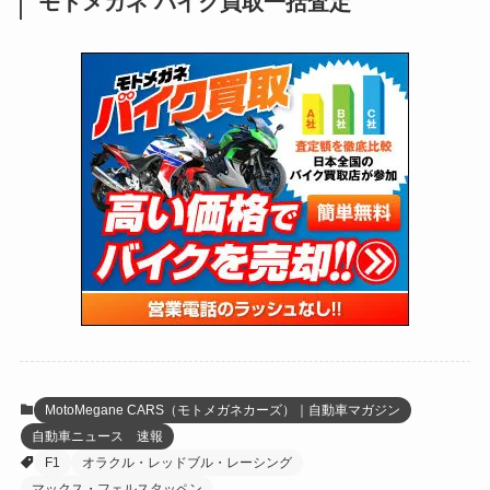
モトメガネ バイク買取一括査定
(137)
(2,741)
(171)
(24)
(64)
(31)
(1,139)
(12)
(66)
(249)
(8)
(72)
(126)
(118)
(300)
(16)
(16)
(51)
(23)
(166)
(16)
(1,605)
(170)
(27)
(62)
(167)
(25)
(131)
(415)
(34)
(141)
(23)
(147)
(24)
(4)
(171)
(38)
(85)
(5)
(16)
(254)
(33)
(13)
(47)
(274)
(131)
(21)
(98)
(12)
(6)
(34)
(204)
(19)
(15)
(61)
(13)
(171)
(17)
(63)
(47)
(35)
(12)
(59)
(109)
(5)
(60)
(38)
(5)
(41)
(16)
(6)
(22)
(65)
(18)
(30)
(3)
(12)
(21)
(61)
(6)
(20)
MotoMegane CARS（モトメガネカーズ）｜自動車マガジン
自動車ニュース 速報
(27)
(41)
(4)
F1
オラクル・レッドブル・レーシング
(32)
(36)
(8)
マックス・フェルスタッペン