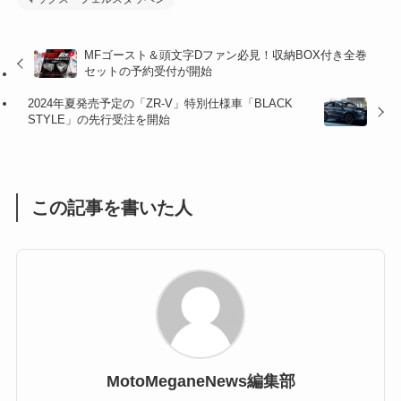
(47)
(16)
MFゴースト＆頭文字Dファン必見！収納BOX付き全巻
セットの予約受付が開始
(1)
(1)
2024年夏発売予定の「ZR-V」特別仕様車「BLACK
(1)
(55)
STYLE」の先行受注を開始
この記事を書いた人
MotoMeganeNews編集部