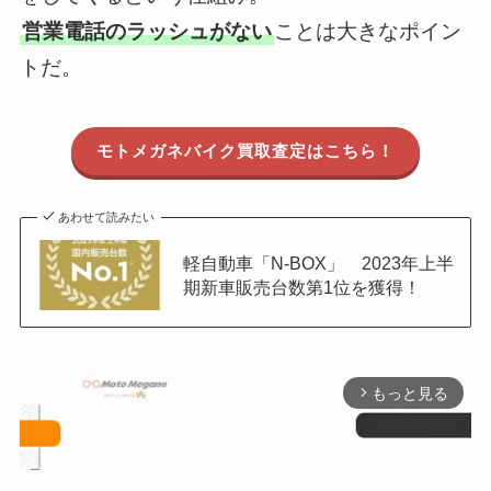
営業電話のラッシュがない
ことは大きなポイン
トだ。
モトメガネバイク買取査定はこちら！
あわせて読みたい
軽自動車「N-BOX」 2023年上半
期新車販売台数第1位を獲得！
もっと見る
arrow_forward_ios