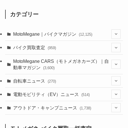
カテゴリー
MotoMegane｜バイクマガジン
(12,125)
(1,382)
バイク買取査定
(959)
(44)
(352)
MotoMegane CARS（モトメガネカーズ）｜自
動車マガジン
(3,600)
(1,241)
(1)
(256)
自転車ニュース
(270)
(637)
(306)
(604)
(185)
(54)
電動モビリティ（EV）ニュース
(514)
(118)
(6,953)
(252)
(188)
(211)
(132)
アウトドア・キャンプニュース
(38)
(1,226)
(60)
(249)
(2,473)
(1,738)
(248)
(25)
(92)
(28)
(39)
(148)
(302)
(820)
(1)
(3)