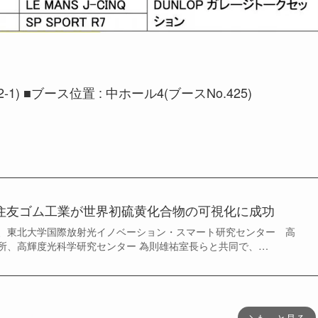
) ■ブース位置 : 中ホール4(ブースNo.425)
 住友ゴム工業が世界初硫黄化合物の可視化に成功
、東北大学国際放射光イノベーション・スマート研究センター 高
所、高輝度光科学研究センター 為則雄祐室長らと共同で、…