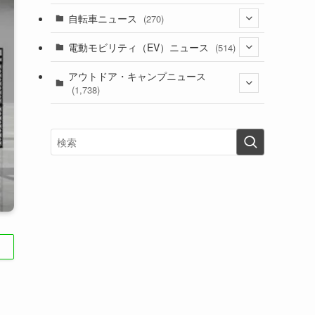
(1)
(256)
自転車ニュース
(270)
(639)
(306)
(604)
(186)
(54)
電動モビリティ（EV）ニュース
(514)
(118)
(6,957)
(252)
(188)
(211)
(132)
アウトドア・キャンプニュース
(38)
(1,226)
(60)
(249)
(2,473)
(1,738)
(250)
(25)
(92)
(28)
(39)
(148)
(302)
(821)
(1)
(3)
(137)
(2,744)
(171)
(24)
(64)
(31)
(1,142)
(12)
(66)
(249)
(8)
(74)
(126)
(118)
(300)
(16)
(16)
(51)
(23)
(166)
(16)
(1,605)
(170)
(27)
(62)
(167)
(25)
(131)
(415)
(34)
(141)
(23)
(147)
(24)
(4)
(171)
(38)
(85)
(5)
(16)
(255)
(33)
(13)
(47)
(274)
(131)
(21)
(98)
(12)
(6)
(34)
(204)
(19)
(15)
(61)
(13)
(171)
(17)
(64)
(47)
(35)
(12)
(59)
(109)
(5)
(60)
(38)
(5)
(41)
(16)