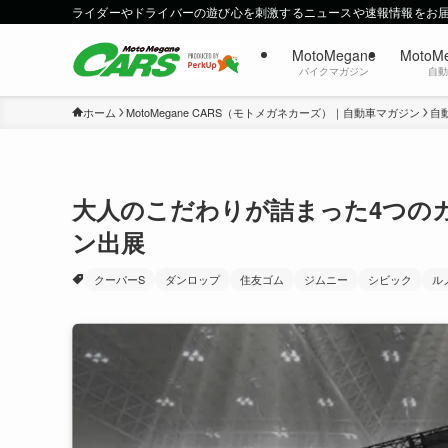
ライダーやドライバーの遊び心を刺激するニュースや速報情報をお
MotoMegane
MotoM
バイクマガジン
自
ホーム
MotoMegane CARS（モトメガネカーズ）｜自動車マガジン
自
大人のこだわりが詰まった4つの
ン出展
クーパーS
ダンロップ
住友ゴム
ジムニー
シビック
ル