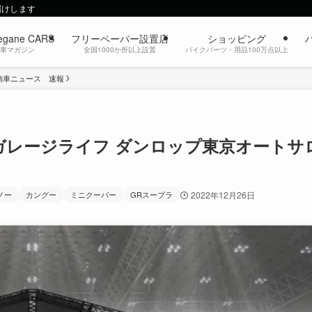
届けします
egane CARS
フリーペーパー設置店
ショッピング
動車マガジン
全国1000か所以上設置
バイクパーツ・用品100万点以上
動車ニュース 速報
ガレージライフ ダンロップ東京オートサ
ノー
カングー
ミニクーパー
GRスープラ
2022年12月26日