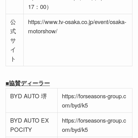
17：00）
公
https://www.tv-osaka.co.jp/event/osaka-
式
motorshow/
サ
イ
ト
■協賛ディーラー
BYD AUTO 堺
https://forseasons-group.c
om/byd/k5
BYD AUTO EX
https://forseasons-group.c
POCITY
om/byd/k5