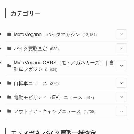
カテゴリー
MotoMegane｜バイクマガジン
(12,131)
バイク買取査定
(1,383)
(959)
(44)
MotoMegane CARS（モトメガネカーズ）｜自
(352)
動車マガジン
(3,604)
(1,242)
(1)
自転車ニュース
(256)
(270)
(638)
(306)
(604)
(185)
電動モビリティ（EV）ニュース
(54)
(514)
(118)
(6,955)
(252)
(188)
(211)
アウトドア・キャンプニュース
(132)
(38)
(1,226)
(60)
(249)
(2,473)
(1,738)
(249)
(25)
(92)
(28)
(39)
(148)
(302)
(821)
(1)
(3)
モトメガネ バイク買取一括査定
(137)
(2,743)