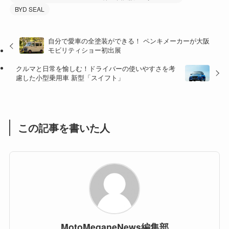
BYD SEAL
(47)
(16)
(1)
(1)
自分で愛車の全塗装ができる！ ペンキメーカーが大阪
モビリティショー初出展
(1)
(55)
クルマと日常を愉しむ！ドライバーの使いやすさを考
慮した小型乗用車 新型「スイフト」
この記事を書いた人
MotoMeganeNews編集部