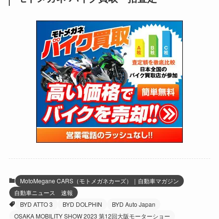
(171)
(24)
(64)
(31)
(1,141)
(12)
(66)
(249)
(8)
(73)
(126)
(118)
(300)
(16)
(16)
(51)
(23)
(166)
(16)
(1,605)
(170)
(27)
(62)
(167)
(25)
(131)
(415)
(34)
(141)
(23)
(147)
(24)
(4)
(171)
(38)
(85)
(5)
(16)
(255)
(33)
(13)
(47)
(274)
(131)
(21)
(98)
(12)
(6)
(34)
(204)
(19)
(15)
(61)
(13)
(171)
(17)
(63)
(47)
(35)
(12)
(59)
(109)
(5)
(60)
(38)
(5)
(41)
(16)
(6)
(22)
(65)
(18)
(30)
(3)
(12)
(21)
(61)
(6)
(20)
MotoMegane CARS（モトメガネカーズ）｜自動車マガジン
自動車ニュース 速報
(27)
(41)
(4)
BYD ATTO 3
BYD DOLPHIN
BYD Auto Japan
(32)
(36)
(8)
OSAKA MOBILITY SHOW 2023 第12回大阪モーターショー