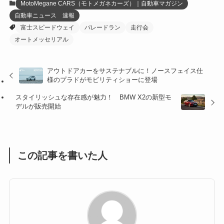
MotoMegane CARS（モトメガネカーズ）｜自動車マガジン
自動車ニュース 速報
(27)
(41)
(4)
富士スピードウェイ
パレードラン
走行会
(32)
(36)
(8)
オートメッセリアル
(47)
(16)
アウトドアカーをサステナブルに！ノースフェイス仕
様のプラドがモビリティショーに登場
(1)
(1)
スタイリッシュな存在感が魅力！ BMW X2の新型モ
(1)
(55)
デルが販売開始
この記事を書いた人