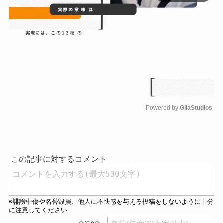
Powered by 
GliaStudios
M
u
t
e