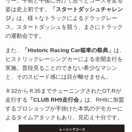
リー。午前と午後に分けて悠々とコースを走る
姿は史上初です。
「スタートダッシュチャレン
ジ」
は、様々なトラックによるドラッグレー
ス。スタートダッシュを競う、まさにトラック
の運動会です。
また、
「Historic Racing Car箱車の祭典」
は、
ヒストリックレーシングカーによる全開走行を
実施。普段見ることのできない希少なマシン
と、そのスピード感には目が離せません。
Ｒ32からＲ35までチューニングされたGT-Rが
走行する
「CLUB RH9走行会」
は、RH9に加盟
するプロショップが手掛けた本気のデモカーに
よるタイムアタックもあり、見応え十分です。