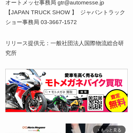
オートメッセ事務局 gtr@automesse.jp
【JAPAN TRUCK SHOW 】 ジャパントラック
ショー事務局 03-3667-1572
リリース提供元：一般社団法人国際物流総合研
究所
もっと見る
arrow_forward_ios