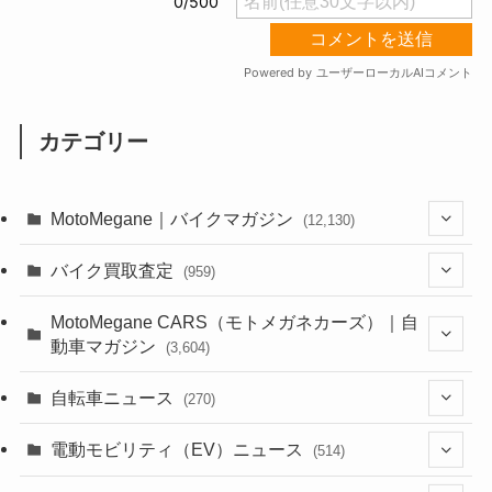
カテゴリー
MotoMegane｜バイクマガジン
(12,130)
(1,383)
バイク買取査定
(959)
(44)
(352)
MotoMegane CARS（モトメガネカーズ）｜自
動車マガジン
(3,604)
(1,242)
(1)
(256)
自転車ニュース
(270)
(638)
(306)
(604)
(185)
(54)
電動モビリティ（EV）ニュース
(514)
(118)
(6,955)
(252)
(188)