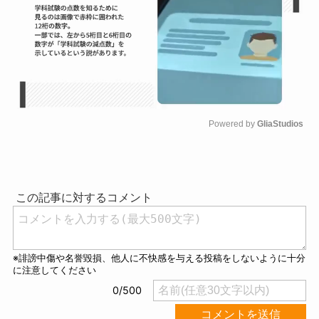
Powered by 
GliaStudios
M
u
t
e