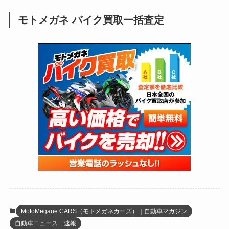
(25)
(92)
(28)
(39)
(148)
(302)
(821)
(1)
(3)
モトメガネ バイク買取一括査定
(137)
(2,744)
(171)
(24)
(64)
(31)
(1,143)
(12)
(66)
(249)
(8)
(75)
(126)
(118)
(300)
(16)
(16)
(51)
(23)
(166)
(16)
(1,605)
(170)
(27)
(62)
(167)
(25)
(131)
(415)
(34)
(141)
(23)
(147)
(24)
(4)
(171)
(38)
(85)
(5)
(16)
(255)
(33)
(13)
(47)
(274)
(131)
(21)
(98)
(12)
(6)
(34)
(204)
(19)
(15)
(61)
(13)
(171)
(17)
(65)
(47)
(35)
(12)
(59)
(109)
(5)
(60)
(38)
(5)
(41)
(16)
(6)
(22)
(65)
(18)
(30)
(3)
(12)
(21)
(61)
(6)
(20)
MotoMegane CARS（モトメガネカーズ）｜自動車マガジン
自動車ニュース 速報
(27)
(41)
(4)