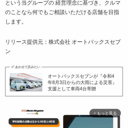
という当グループの 経営理念に基づき、クルマ
のことなら何でもご相談いただける店舗を目指
します。
リリース提供元：株式会社 オートバックスセブ
ン
あわせて読みたい
オートバックスセブンが『令和4
年8月3日からの大雨による災害』
支援として車両4台寄贈
もっと見る
arrow_forward_ios