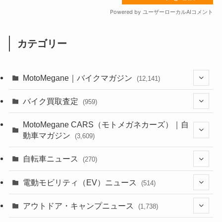
カテゴリー
MotoMegane｜バイクマガジン
(12,141)
(1,386)
バイク買取査定
(959)
(44)
(352)
MotoMegane CARS（モトメガネカーズ）｜自
動車マガジン
(3,609)
(1,244)
(1)
(256)
自転車ニュース
(270)
(640)
(306)
(604)
(187)
(54)
電動モビリティ（EV）ニュース
(514)
(118)
(6,958)
(252)
(188)
(211)
(132)
アウトドア・キャンプニュース
(38)
(1,226)
(60)
(249)
(2,474)
(1,738)
(251)