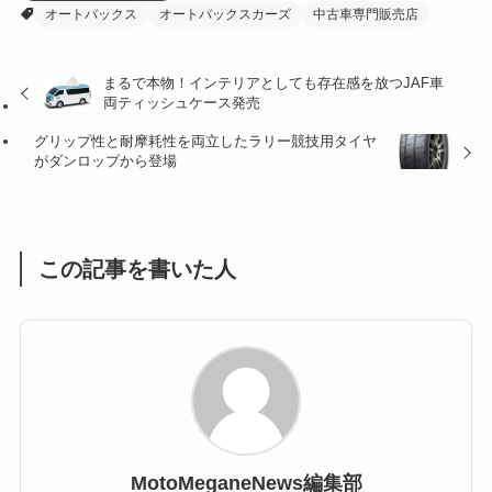
オートバックス
オートバックスカーズ
中古車専門販売店
(32)
(36)
(8)
まるで本物！インテリアとしても存在感を放つJAF車
(47)
(16)
両ティッシュケース発売
(1)
(1)
グリップ性と耐摩耗性を両立したラリー競技用タイヤ
がダンロップから登場
(1)
(55)
この記事を書いた人
MotoMeganeNews編集部