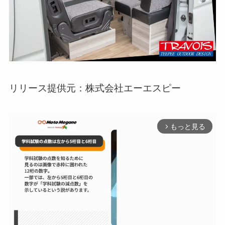
リリース提供元：株式会社エーエスピー
もっと見る
arrow_forward_ios