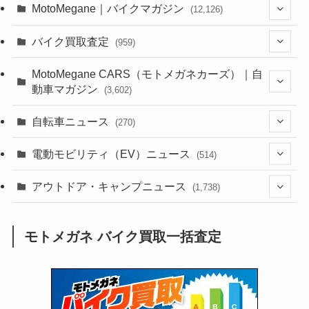
MotoMegane｜バイクマガジン
(12,126)
(1,382)
バイク買取査定
(959)
(44)
(352)
MotoMegane CARS（モトメガネカーズ）｜自
動車マガジン
(3,602)
(1,241)
(1)
(256)
自転車ニュース
(270)
(637)
(306)
(604)
(185)
(54)
電動モビリティ（EV）ニュース
(514)
(118)
(6,954)
(252)
(188)
(211)
(132)
アウトドア・キャンプニュース
(38)
(1,226)
(60)
(249)
(2,473)
(1,738)
(248)
(25)
(92)
(28)
(39)
(148)
(302)
(820)
(1)
(3)
モトメガネ バイク買取一括査定
(137)
(2,743)
(171)
(24)
(64)
(31)
(1,139)
(12)
(66)
(249)
(8)
(72)
(126)
(118)
(300)
(16)
(16)
(51)
(23)
(166)
(16)
(1,605)
(170)
(27)
(62)
(167)
(25)
(131)
(415)
(34)
(141)
(23)
(147)