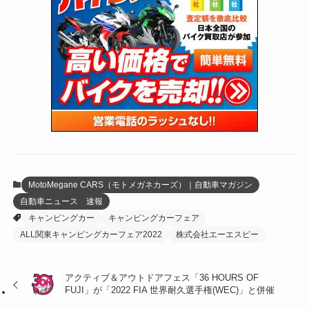
(24)
(4)
(171)
(38)
(85)
(5)
(16)
(254)
(33)
(13)
(47)
(274)
(131)
(21)
(98)
(12)
(6)
(34)
(204)
(19)
(15)
(61)
(13)
(171)
(17)
(63)
(47)
(35)
(12)
(59)
(109)
(5)
(60)
(38)
(5)
(41)
(16)
(6)
(22)
(65)
(18)
(30)
(3)
(12)
(21)
(61)
(6)
(20)
MotoMegane CARS（モトメガネカーズ）｜自動車マガジン
自動車ニュース 速報
(27)
(41)
(4)
キャンピングカー
キャンピングカーフェア
(32)
(36)
(8)
ALL関東キャンピングカーフェア2022
株式会社エーエスピー
(47)
(16)
アクティブ＆アウトドアフェス「36 HOURS OF
FUJI」が「2022 FIA 世界耐久選手権(WEC)」と併催
(1)
(1)