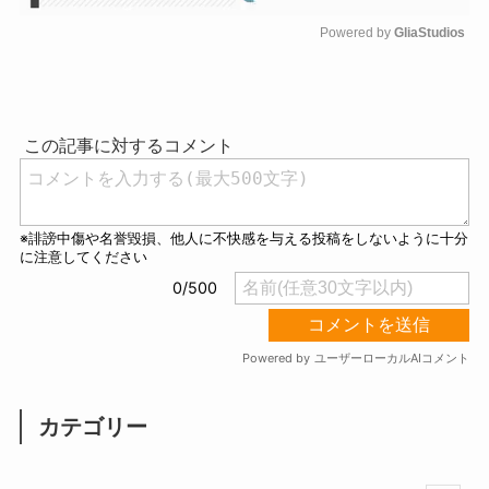
Powered by 
GliaStudios
M
u
t
e
カテゴリー