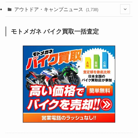
(188)
(211)
(132)
アウトドア・キャンプニュース
(38)
(1,226)
(60)
(249)
(2,473)
(1,738)
(249)
(25)
(92)
(28)
(39)
(148)
(302)
(821)
(1)
(3)
モトメガネ バイク買取一括査定
(137)
(2,744)
(171)
(24)
(64)
(31)
(1,141)
(12)
(66)
(249)
(8)
(73)
(126)
(118)
(300)
(16)
(16)
(51)
(23)
(166)
(16)
(1,605)
(170)
(27)
(62)
(167)
(25)
(131)
(415)
(34)
(141)
(23)
(147)
(24)
(4)
(171)
(38)
(85)
(5)
(16)
(255)
(33)
(13)
(47)
(274)
(131)
(21)
(98)
(12)
(6)
(34)
(204)
(19)
(15)
(61)
(13)
(171)
(17)
(63)
(47)
(35)
(12)
(59)
(109)
(5)
(60)
(38)
(5)
(41)
(16)
(6)
(22)
(65)
(18)
(30)
(3)