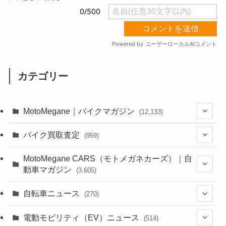
カテゴリー
MotoMegane｜バイクマガジン
(12,133)
(1,384)
バイク買取査定
(959)
(44)
(352)
MotoMegane CARS（モトメガネカーズ）｜自
動車マガジン
(3,605)
(1,242)
(1)
(256)
自転車ニュース
(270)
(638)
(306)
(604)
(185)
(54)
電動モビリティ（EV）ニュース
(514)
(118)
(6,956)
(252)