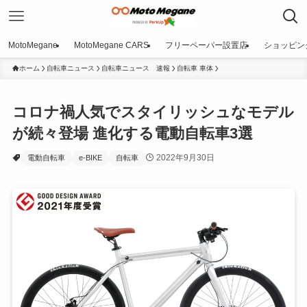
MotoMegane
MotoMegane CARS
フリーペーパー設置店
ショッピン
ホーム
自転車ニュース
自転車ニュース 速報
自転車 車体
コロナ禍人気でスタイリッシュなモデル
が続々登場 進化する電動自転車3選
2022年9月30日
電動自転車
e-BIKE
自転車