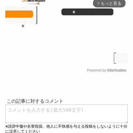
もっと見る
arrow_forward_ios
Powered by 
GliaStudios
M
u
t
e