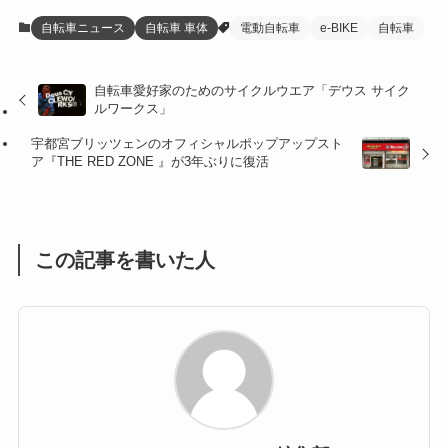
(12)
(21)
(61)
(6)
(20)
自転車ニュース
自転車 車体
電動自転車
e-BIKE
自転車
(27)
(41)
(4)
自転車愛好家のためのサイクルウエア「デウス サイク
(32)
(36)
(8)
ルワークス」
(47)
(16)
宇都宮ブリッツェンのオフィシャルポップアップスト
ア『THE RED ZONE 』が3年ぶりに復活
(1)
(1)
(1)
(55)
この記事を書いた人