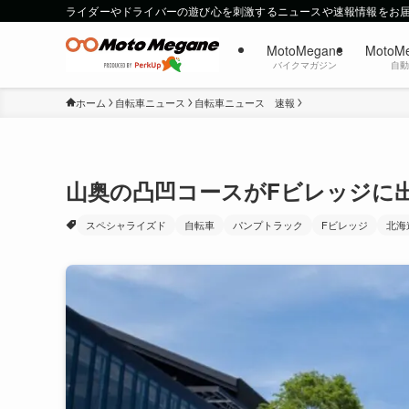
ライダーやドライバーの遊び心を刺激するニュースや速報情報をお
MotoMegane
MotoM
バイクマガジン
自
ホーム
自転車ニュース
自転車ニュース 速報
山奥の凸凹コースがFビレッジに
スペシャライズド
自転車
パンプトラック
Fビレッジ
北海