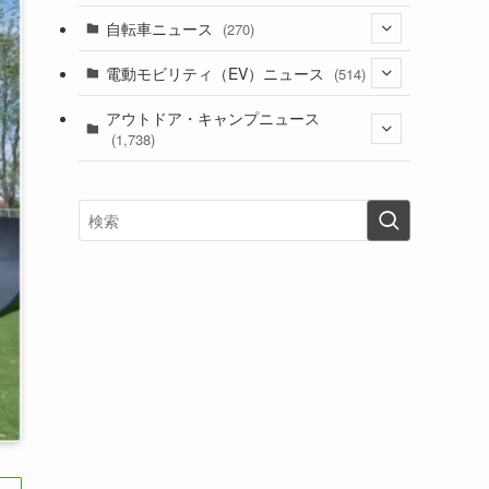
(1)
(256)
自転車ニュース
(270)
(639)
(306)
(604)
(187)
(54)
電動モビリティ（EV）ニュース
(514)
(118)
(6,958)
(252)
(188)
(211)
(132)
アウトドア・キャンプニュース
(38)
(1,226)
(60)
(249)
(2,474)
(1,738)
(251)
(25)
(92)
(28)
(39)
(148)
(302)
(821)
(1)
(3)
(137)
(2,744)
(171)
(24)
(64)
(31)
(1,143)
(12)
(66)
(249)
(8)
(75)
(126)
(118)
(300)
(16)
(16)
(51)
(23)
(166)
(16)
(1,605)
(170)
(27)
(62)
(167)
(25)
(131)
(415)
(34)
(141)
(23)
(147)
(24)
(4)
(171)
(38)
(85)
(5)
(16)
(255)
(33)
(13)
(47)
(274)
(131)
(21)
(98)
(12)
(6)
(34)
(204)
(19)
(15)
(61)
(13)
(171)
(17)
(64)
(47)
(35)
(12)
(59)
(109)
(5)
(60)
(38)
(5)
(41)
(16)