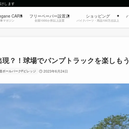
届けします
egane CARS
フリーペーパー設置店
ショッピング
動車マガジン
全国1000か所以上設置
バイクパーツ・用品100万点以上
出現？！球場でパンプトラックを楽しも
道ボールパークFビレッジ
2023年6月24日