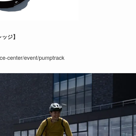
レッジ】
ence-center/event/pumptrack