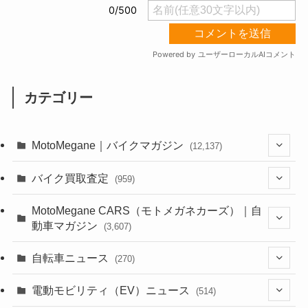
カテゴリー
MotoMegane｜バイクマガジン
(12,137)
(1,385)
バイク買取査定
(959)
(44)
(352)
MotoMegane CARS（モトメガネカーズ）｜自
動車マガジン
(3,607)
(1,243)
(1)
(256)
自転車ニュース
(270)
(639)
(306)
(604)
(186)
(54)
電動モビリティ（EV）ニュース
(514)
(118)
(6,957)
(252)