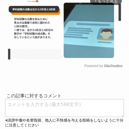
もっと見る
arrow_forward_ios
Powered by 
GliaStudios
M
u
t
e