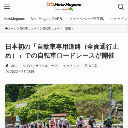
MotoMegane
MotoMegane CARS
フリーペーパー設置店
ショッピン
ホーム
自転車ニュース
自転車ニュース 速報
日本初の「自動車専用道路（全面通行止
め）」での自転車ロードレースが開催
JCL
ジャパンサイクルリーグ
チェアマン
片山右京
2022年7月28日