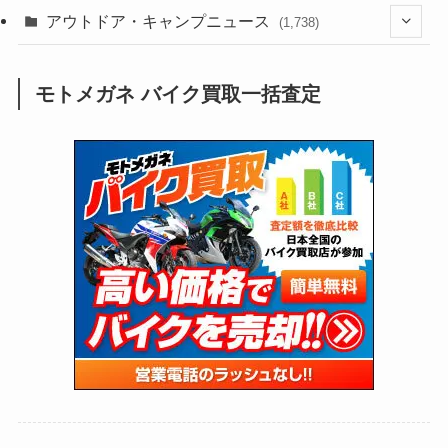
(188)
(211)
(132)
アウトドア・キャンプニュース
(38)
(1,226)
(60)
(249)
(2,473)
(1,738)
(250)
(25)
(92)
(28)
(39)
(148)
(302)
(821)
(1)
(3)
モトメガネ バイク買取一括査定
(137)
(2,744)
(171)
(24)
(64)
(31)
(1,142)
(12)
(66)
(249)
(8)
(74)
(126)
(118)
(300)
(16)
(16)
(51)
(23)
(166)
(16)
(1,605)
(170)
(27)
(62)
(167)
(25)
(131)
(415)
(34)
(141)
(23)
(147)
(24)
(4)
(171)
(38)
(85)
(5)
(16)
(255)
(33)
(13)
(47)
(274)
(131)
(21)
(98)
(12)
(6)
(34)
(204)
(19)
(15)
(61)
(13)
(171)
(17)
(64)
(47)
(35)
(12)
(59)
(109)
(5)
(60)
(38)
(5)
(41)
(16)
(6)
(22)
(65)
(18)
(30)
(3)