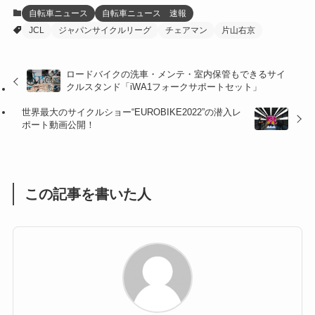
(12)
(21)
(61)
(6)
(20)
自転車ニュース
自転車ニュース 速報
JCL
ジャパンサイクルリーグ
チェアマン
片山右京
(27)
(41)
(4)
(32)
(36)
(8)
ロードバイクの洗車・メンテ・室内保管もできるサイ
クルスタンド「iWA1フォークサポートセット」
(47)
(16)
世界最大のサイクルショー“EUROBIKE2022”の潜入レ
(1)
(1)
ポート動画公開！
(1)
(55)
この記事を書いた人